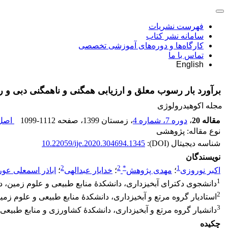
فهرست نشریات
سامانه نشر کتاب
کارگاه‌ها و دوره‌های آموزشی تخصصی
تماس با ما
English
برآورد بار رسوب معلق و ارزیابی همگنی و ناهمگنی دبی و 
مجله اکوهیدرولوژی
مقاله 20
،
دوره 7، شماره 4
، زمستان 1399
، صفحه
1099-1112
اصل 
نوع مقاله: پژوهشی
شناسه دیجیتال (DOI):
10.22059/ije.2020.304694.1345
نویسندگان
2
2
*
1
اکبر نوروزی
؛
مهدی پژوهش
؛
خدایار عبدالهی
؛
اباذر اسمعلی عو
1
دانشجوی دکترای آبخیزداری، دانشکدۀ منابع طبیعی و علوم زمین، د
2
استادیار گروه مرتع و آبخیزداری، دانشکدۀ منابع طبیعی و علوم زم
3
دانشیار گروه مرتع و آبخیزداری، دانشکدۀ کشاورزی و منابع طبیعی، 
چکیده