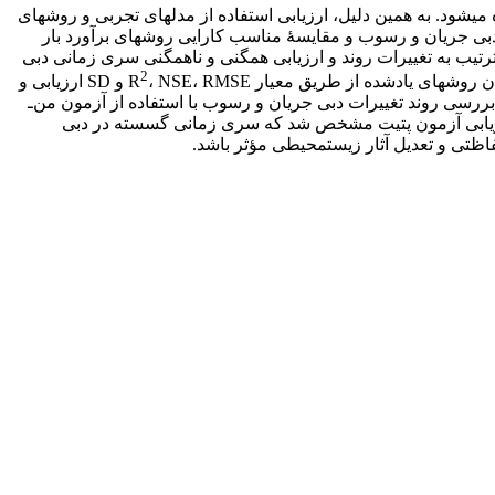
 می‏شود. به همین دلیل، ارزیابی استفاده از مدل‏های تجربی و روش‏های
دبی جریان و رسوب و مقایسۀ مناسب کارایی روش‏های برآورد بار
اده از نرم‏افزار ProUCL از طریق آزمون من‌ـ ‏کندال و پتیت به‌ترتیب به تغییرات روند و ارزیابی همگنی و ناهمگنی سری زمانی دبی
2
روش‏های یادشده از طریق معیار R
، NSE، RMSE و SD ارزیابی و
رسی روند تغییرات دبی جریان و رسوب با استفاده از آزمون من‌‌ـ
ت. در ارزیابی آزمون پتیت مشخص شد که سری زمانی گسسته در دبی
ظتی و تعدیل آثار زیست‏محیطی مؤثر باشد.