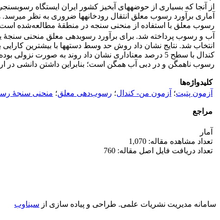
از آنجا ‏که بسیاری از حوضه‏های آبخیز کشور ایران ایستگاه رسوب‏سنجی ن
آماری برآورد رسوب معلق انتقال رودخانه‏ها ضروری به نظر می‏رسد. 
آب و رسوب پرداخته شد. برای برآورد رسوب‏دهى معلق منحنی سنجۀ ی
انتخاب شد. نتایج نشان داد روش حد وسط دسته‏ها با بیشترین کارایی
‏کندال با سطح 5 درصد معناداری نشان داد روند به صور
رسوب ناهمگن و در دبی آب همگن است؛ بنابراین داشتن دانشی در ارتب
کلیدواژه‌ها
آزمون پتیت
؛
آزمون من- کندال
؛
رسوب‌دهى معلق
؛
منحنی سنجۀ رس
مراجع
آمار
تعداد مشاهده مقاله: 1,070
تعداد دریافت فایل اصل مقاله: 760
سامانه مدیریت نشریات علمی.
طراحی و پیاده سازی از
سیناوب