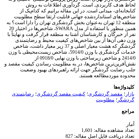
لحاظ هدف کاربردی. است. گردآوری اطلاعات به روش
کتابخانه‌ای- میدانی است. در این مقاله برانیم که کدام‌یک از
شاخص‌های استانداردشده جهانی قابلیت ارتقا سطح مطلوبیت
منطقه 12 تهران به‌عنوان بخش گردشگری تهران را دارا است؟ به
همین منظور با استفاده از مدل SWARA، شاخص‌ها در اختیار 20
نفر از خبرگان و کارشناسان آشنا به منطقه قرار گرفت و نهایتاً با
وزن دهی آن‌ها از بین شاخص‌های کیفیت محیط و رضایتمندی
گردشگر که هشت معیار اصلی و 37 زیر معیار داشت، شاخص
خدمات گردشگری با وزن 5914/0، شاخص زیست‌محیطی با وزن
2414/0 و شاخص زیرساختی با وزن نهایی 0918/0 از
نقش‌آفرین‌ترین شاخص‌ها، در به مطلوبیت رساندن کیفیت مقصد و
جلب رضایت گردشگر جهت ارائه راهبردهای بهبود وضعیت
محدوده موردمطالعه هستند.
کلیدواژه‌ها
بازار
؛
مقصد گردشگری
؛
کیفیت مقصد گردشگری
؛
رضایتمندی
گردشگر
؛
مطلوبیت
مراجع
آمار
تعداد مشاهده مقاله: 1,601
تعداد دریافت فایل اصل مقاله: 827