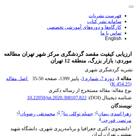
فهرست نشریات
سامانه نشر کتاب
کارگاه‌ها و دوره‌های آموزشی تخصصی
تماس با ما
English
ارزیابی کیفیت مقصد گردشگری مرکز شهر تهران مطالعه
موردی: بازار بزرگ، منطقه 12 تهران
نشریه گردشگری شهری
مقاله 3
،
دوره 7، شماره 3
، پاییز 1399
، صفحه
35-50
اصل مقاله
)
454.25 K
(
نوع مقاله: مقاله مستخرج از رساله دکتری
شناسه دیجیتال (DOI):
10.22059/jut.2020.308107.822
نویسندگان
3
2
*
1
زهرا اسدی پیمان
؛
جمیله توکلی نیا
؛
محمدتقی رضویان
؛
4
مرتضی قورچی
1
دانشجوی دکتری جغرافیا و برنامه‌ریزی شهری، دانشگاه شهید
بهشتی، تهران، ایران