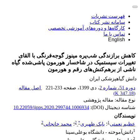
فهرست نشریات
سامانه نشر کتاب
کارگاه‌ها و دوره‌های آموزشی تخصصی
تماس با ما
English
کاهش برازندگی شب‌پره مینوز گوجه‌فرنگی با القای
تغییرات سیستمیک در شاخسار هورمون پاشی‌شده گیاه
ناشی از برهم‌کنش‌های رقم و هورمون
دانش گیاهپزشکی ایران
دوره 51، شماره 2
، دی 1399
، صفحه
221-233
اصل مقاله
)
347.18 K
(
نوع مقاله: مقاله پژوهشی
شناسه دیجیتال (DOI):
10.22059/ijpps.2020.299744.1006934
نویسندگان
2
2
*
1
عظیم نعمتی
؛
بابک ظهیری
؛
محمد خانجانی
1
دانش‌آموخته - دانشگاه بوعلی‌سینا
2