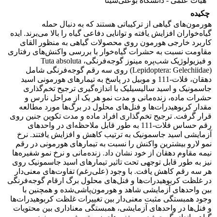
هیات علمی - دانشگاه بوعلی‌سینا
چکیده
هورمون‌های گیاهی از ترکیباتی هستند که به دنبال حمله
گیاه‌خواران افزایش یافته و توانایی دفاعی گیاه را بالا می‌برند. ایده
کاربرد خارجی هورمون روی محصولات گیاهی به منظور القای
مقاومت نسبت به حشرات گیاه‌خوار با بررسی واکنش‌های رفتاری
و فیزیولوژیک شب‌پره مینوز گوجه‌فرنگی، Tuta absoluta
(Lepidoptera: Gelechiidae) روی سه رقم گوجه‌فرنگی شامل
دهقان، فلات-111 و موبیل در پاسخ به تیمارهای هورمونی اسید
جاسمونیک و اسید سالیسیلیک با اندازه‌گیری ترجیح تخم‌گذاری
حشرات ماده، زنده‌مانی و مدت نمو هر یک از مراحل نارس و
مقدار کربوهیدرات‌ها و فنل‌های محلول در برگ‌ها مورد مطالعه
قرار گرفت. ترجیح تخم‌گذاری افراد ماده و مدت تکوین جنین روی
رقم حساس فلات-111 به طور قابل ملاحظه‌ای در واحد‌های
آزمایشی اسید جاسمونیک به ترتیب کاهش و افزایش یافتند. نرخ
نمو لارو بیشترین واکنش را نسبت به تیمارهای هورمونی در رقم
نیمه مقاوم دهقان از خود نشان داد. زنده‌مانی و نرخ نمو شفیره‌ها
نیز به طور قابل توجهی تحت تاثیر تیمارهای اسید جاسمونیک روی
هر سه رقم کاهش یافت. با وجود (علی‌رغم) تفاوت‌های معنی‌دار
در غلظت کربوهیدرات‌ها و فنل‌های محلول برگ ارقام گوجه‌فرنگی
بین واحد‌های آزمایشی شاهد و هورمون‌پاشی‌شده و همچنین با
وجود همبستگی مثبت معنی‌دار بین تغییرات غلظت کربوهیدرات‌ها
و فنل‌ها در واحد‌های آزمایشی، همبستگی معناداری بین محتویات