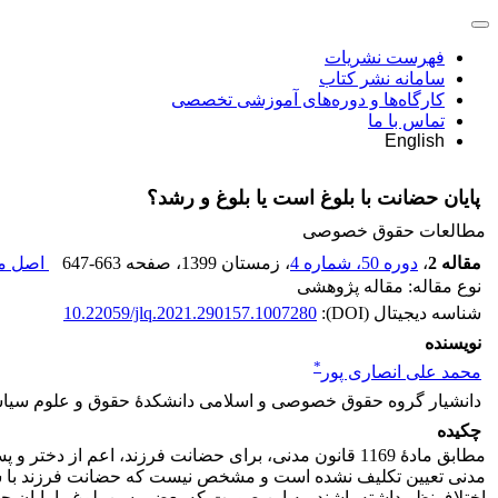
فهرست نشریات
سامانه نشر کتاب
کارگاه‌ها و دوره‌های آموزشی تخصصی
تماس با ما
English
پایان حضانت با بلوغ است یا بلوغ و رشد؟
مطالعات حقوق خصوصی
مقاله 2
،
دوره 50، شماره 4
، زمستان 1399
، صفحه
647-663
اصل مق
نوع مقاله: مقاله پژوهشی
شناسه دیجیتال (DOI):
10.22059/jlq.2021.290157.1007280
نویسنده
*
محمد علی انصاری پور
دانشیار گروه حقوق خصوصی و اسلامی ‌دانشکدۀ حقوق و علوم سیاس
چکیده
مطابق مادۀ 1169 قانون مدنی، برای حضانت فرزند، اعم از
مدنی تعیین تکلیف نشده است و مشخص نیست که حضانت فرزند با سن ب
اختلاف‌نظر داشته باشند، به این صورت که بعضی سن بلوغ را پایان حض