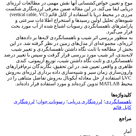
موج و تعیین ‌خواص‌کشسانی آنها نقش مهمی در مطالعات لرزه‌ای
دریایی ایفا می‌کند. در این مقاله ضمن معرفی لرزه‌نگاری شکست
مرزی در محیط دریا با استفاده از کابل قائم (vertical cable, VC)
شیوه‌های تحلیل اولین رسیدها و استخراج اطلاعات سرعتی و
پارامترهای ناهمسانگردی رسوبات اشباع شده از آب مورد بحث
قرار می‌گیرد.
به منظور بررسی اثر شیب و ناهمسانگردی لایه‌ها بر داده‌های
لرزه‌ای، مجموعه‌ای از مدل‌های زمین در نظر گرفته شد. در این
بخش از مطالعه با ثابت نگاه داشتن ناهمسانگردی و تغییر شیب
لایه‌بندی، اثر شیب مورد بررسی قرار گرفت و سپس با تغییر درصد
ناهمسانگردی و ثابت نگاه داشتن شیب، توزیع آزیموتی، کندی
ظاهری و واقعی تعیین شد. در این تحقیق، نگارندگان نرم‌افزارهای
وارون‌سازی زمان سیر و شبیه‌سازی داده برداری لرزه‌ای به‌روش
VCبا استفاده از حل معادله آیکونال به‌روش تفاضل متناهی را در
محیط MATLAB تدوین کرده‌اند و مورد استفاده قرار داده‌اند.
کلیدواژه‌ها
ناهمسانگردی
؛
لرزه‌نگاری دریایی
؛
رسوبات جوان
؛
لرزه‌نگاری
کابل قائم
مراجع
آمار