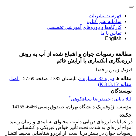
فهرست نشریات
سامانه نشر کتاب
کارگاه‌ها و دوره‌های آموزشی تخصصی
تماس با ما
English
مطالعة رسوبات جوان و اشباع شده از آب به روش
لرزه‌نگاری انکساری با آرایش قائم
فیزیک زمین و فضا
مقاله 6
،
دوره 32، شماره 2
، تابستان 1385
، صفحه
57-69
اصل
مقاله (
313.15 K
)
نویسندگان
*
لیلا بابایی
؛
حمیدرضا سیاهکوهی
مؤسسة ژئوفیزیک دانشگاه تهران، صندوق پستی 6466- 14155
چکیده
در عملیات لرزه‌ای دریایی دامنه، محتوای بسامدی و زمان رسید
امواج لرزه‌ای به شدت تحت تأثیر خواص فیزیکی و کشسانی
رسوبات ‌جوان در بستر دریا است. از این‌رو شناسایی محیط انتشار