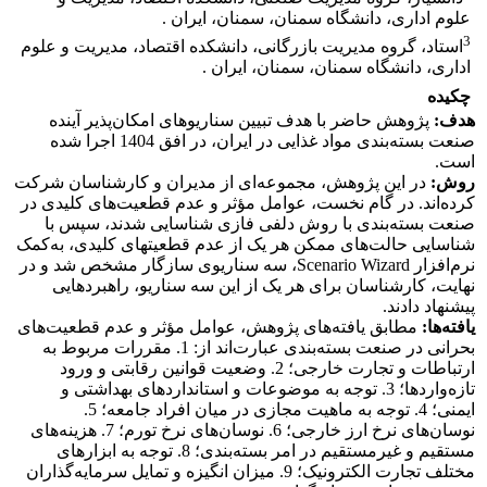
علوم اداری، دانشگاه سمنان، سمنان، ایران .
3
استاد، گروه مدیریت بازرگانی، دانشکده اقتصاد، مدیریت و علوم
اداری، دانشگاه سمنان، سمنان، ایران .
چکیده
هدف:
پژوهش حاضر با هدف تبیین سناریو‎های امکان‌پذیر آینده
صنعت بسته‌بندی مواد غذایی در ایران، در افق 1404 اجرا شده
است.
روش:
در این پژوهش، مجموعه‌ای از مدیران و کارشناسان شرکت
کرده‌اند. در گام نخست، عوامل مؤثر و عدم قطعیت‌های کلیدی در
صنعت بسته‌بندی با روش دلفی فازی شناسایی شدند، سپس با
شناسایی حالت‌های ممکن هر یک از عدم قطعیت‎های کلیدی، به‌کمک
نرم‌افزار Scenario Wizard، سه سناریوی سازگار مشخص شد و در
نهایت، کارشناسان برای هر یک از این سه سناریو، راهبردهایی
پیشنهاد دادند.
یافته‌ها:
مطابق یافته‌های پژوهش، عوامل مؤثر و عدم قطعیت‌های
بحرانی در صنعت بسته‌بندی عبارت‌اند از: 1. مقررات مربوط به
ارتباطات و تجارت خارجی؛ 2. وضعیت قوانین رقابتی و ورود
تازه‌واردها؛ 3. توجه به موضوعات و استانداردهای بهداشتی و
ایمنی؛ 4. توجه به ماهیت مجازی در میان افراد جامعه؛ 5.
نوسان‌های نرخ ارز خارجی؛ 6. نوسان‌های نرخ تورم؛ 7. هزینه‌های
مستقیم و غیرمستقیم در امر بسته‌بندی؛ 8. توجه به ابزارهای
مختلف تجارت الکترونیک؛ 9. میزان انگیزه و تمایل سرمایه‌گذاران