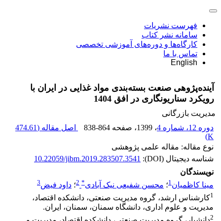
فهرست نشریات
سامانه نشر کتاب
کارگاه‌ها و دوره‌های آموزشی تخصصی
تماس با ما
English
آینده‌پژوهی صنعت بسته‌بندی مواد غذایی در ایران با
رویکرد سناریونگاری در افق 1404
مدیریت بازرگانی
دوره 12، شماره 4
، 1399
، صفحه
838-864
اصل مقاله (
474.61
)
K
نوع مقاله: مقاله علمی پژوهشی
شناسه دیجیتال (DOI):
10.22059/jibm.2019.283507.3541
نویسندگان
3
2
*
1
مینا کاظمیان
؛
محسن شفیعی نیک آبادی
؛
داود فیض
1
کارشناس ارشد، گروه مدیریت صنعتی، دانشکده اقتصاد،
مدیریت و علوم اداری، دانشگاه سمنان، سمنان، ایران.
2
دانشیار، گروه مدیریت صنعتی، دانشکده اقتصاد، مدیریت و