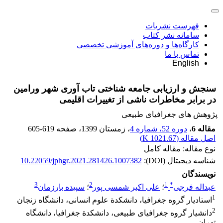
فهرست نشریات
سامانه نشر کتاب
کارگاه‌ها و دوره‌های آموزشی تخصصی
تماس با ما
English
سنجش و ارزیابی جامعه شناختی تاب‏ آوری شهر ورامین
در برابر مخاطرات ناشی از تغییرات اقلیمی
پژوهش های جغرافیای طبیعی
مقاله 6
،
دوره 52، شماره 4
، زمستان 1399
، صفحه
605-619
اصل مقاله (
1021.67 K
)
نوع مقاله: مقاله کامل
شناسه دیجیتال (DOI):
10.22059/jphgr.2021.281426.1007382
نویسندگان
3
2
1
*
عبداله فرجی
؛
علی اکبر شمسی پور
؛
سپیده بارزمان
1
استادیار گروه جغرافیا، دانشکدة علوم انسانی، دانشگاه زنجان
2
دانشیار گروه جغرافیای طبیعی، دانشکدة جغرافیا، دانشگاه
تهران