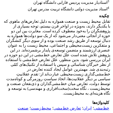
3
استادیار مدیریت پردیس فارابی دانشگاه تهران
4
استاد مدیریت دولتی دانشگاه تربیت مدرس تهران
چکیده
تقابل محیط زیست و صنعت همواره به دلیل تعارض‌های ماهوی که
با یکدیگر دارند، به‌ویژه در اواخر قرن بیستم، توجه بسیاری از
پژوهشگران را به‌خود معطوف کرده است. مغایرت بین این دو
حوزه از آنجائی معنی‌دار می‌شود که از یک سو دولت‌ها همواره به
دنبال توسعه از طریق رشد صنعت بوده و از سوی دیگر کنشگران
و متفکرین زیست‌محیطی و اجتماعی، محیط زیست را به عنوان
عنصری ارزشمند و متضمن توسعه‌ی پایدار برشمرده‌اند. در این
پژوهش تلاش شده است علل تعارض خط‌مشی در این دو حوزه در
ایران بررسی شود. بدین منظور، علل تعارض خط‌مشی با استفاده
از نظر خبرگان شناسائی و سپس با استفاده از تکنیک‌های کمّی
رتبه‌بندی شد. مهمترین عوامل ایجاد کننده تعارض در
خط‌مشی‌گذاری زیست‌محیطی عبارت‌اند از: تقدم عقلانیتِ
سیاسی بر دیگر عقلانیت‌ها، اتخاذ سیاستِ روزمرگی و کوتاه‌مدت
توسط دولت، تعارض میان خط‌مشی‌گذاران و ذی‌نفعان صنعت و
محیط‌زیست ، نگاه سخت(سخت‌افزاری و مهندسی) به توسعه و
نگاه هزینه‌ای به محیط‌زیست.
کلیدواژه‌ها
خط‌مشی
؛
ایران
؛
تعارض خط‌مشی
؛
محیط‌زیست
؛
صنعت