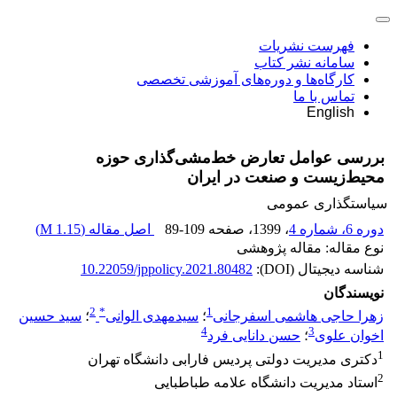
فهرست نشریات
سامانه نشر کتاب
کارگاه‌ها و دوره‌های آموزشی تخصصی
تماس با ما
English
بررسی عوامل تعارض خط‌مشی‌گذاری حوزه‌
محیط‌زیست‌ و صنعت در ایران
سیاستگذاری عمومی
دوره 6، شماره 4
، 1399
، صفحه
89-109
اصل مقاله (
1.15 M
)
نوع مقاله: مقاله پژوهشی
شناسه دیجیتال (DOI):
10.22059/jppolicy.2021.80482
نویسندگان
2
*
1
زهرا حاجی هاشمی اسفرجانی
؛
سیدمهدی الوانی
؛
سید حسین
4
3
اخوان علوی
؛
حسن دانایی فرد
1
دکتری مدیریت دولتی پردیس فارابی دانشگاه تهران
2
استاد مدیریت دانشگاه علامه طباطبایی