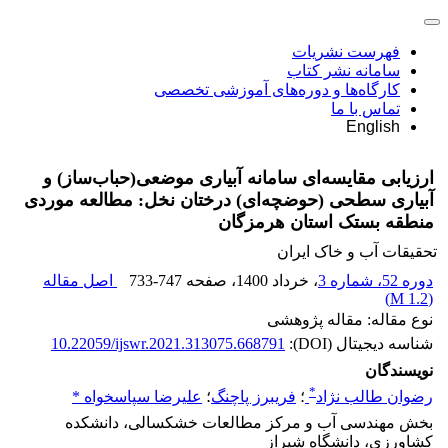
فهرست نشریات
سامانه نشر کتاب
کارگاه‌ها و دوره‌های آموزشی تخصصی
تماس با ما
English
ارزیابی مقایسه‌ای سامانه آبیاری موضعی(حباب‌ساز) و
آبیاری سطحی (حوضچه‌ای) درختان نخل: مطالعه موردی
منطقه بستک استان هرمزگان
تحقیقات آب و خاک ایران
دوره 52، شماره 3
، خرداد 1400
، صفحه
733-747
اصل مقاله
)
1.2 M
(
نوع مقاله: مقاله پژوهشی
شناسه دیجیتال (DOI):
10.22059/ijswr.2021.313075.668791
نویسندگان
*
رضوان طالب نژاد
؛
فریبرز پاچنگ
؛
علیرضا سپاسخواه *
بخش مهندسی آب و مرکز مطالعات خشکسالی، دانشکده
کشاورزی، دانشگاه شیراز