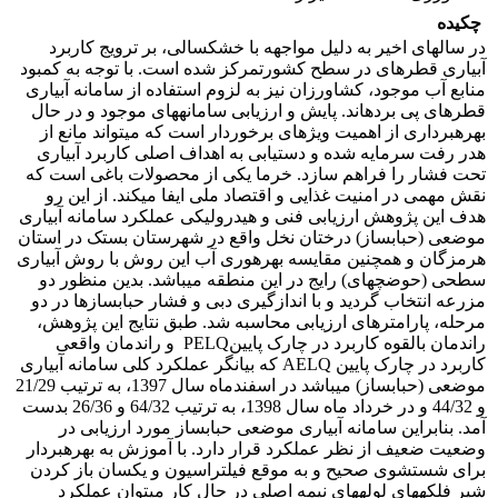
چکیده
در سال­های اخیر به دلیل مواجهه با خشکسالی، بر ترویج کاربرد
آبیاری قطره­ای در سطح کشورتمرکز شده است. با توجه به کمبود
منابع آب موجود، کشاورزان نیز به لزوم استفاده از سامانه آبیاری
قطره­ای پی برده­اند. پایش و ارزیابی سامانه­های موجود و در حال
بهره­برداری از اهمیت ویژه­ای برخوردار است که می­تواند مانع از
هدر رفت سرمایه شده و دستیابی به اهداف اصلی کاربرد آبیاری
تحت فشار را فراهم سازد. ﺧﺮﻣﺎ ﯾﮑﯽ از ﻣﺤﺼﻮﻻت ﺑﺎﻏﯽ اﺳﺖ ﮐﻪ
ﻧﻘﺶ ﻣﻬﻤﯽ در اﻣﻨﯿﺖ ﻏﺬاﯾﯽ و اقتصاد ملی ایفا می­کند. از این رو
هدف این پژوهش ارزیابی فنی و هیدرولیکی عملکرد سامانه آبیاری
موضعی (حباب­ساز) درختان نخل واقع در شهرستان بستک در استان
هرمزگان و هم­چنین مقایسه بهره­وری آب این روش با روش آبیاری
سطحی (حوضچه­ای) رایج در این منطقه می­باشد. بدین منظور دو
مزرعه انتخاب گردید و با انداز­گیری دبی و فشار حباب­سازها در دو
مرحله، پارامترهای ارزیابی محاسبه شد. طبق نتایج این پژوهش،
راندمان بالقوه کاربرد در چارک پایینPELQ و راندمان واقعی
کاربرد در چارک پایین AELQ که بیانگر عملکرد کلی سامانه آبیاری
موضعی (حباب­ساز) می­باشد در اسفندماه سال 1397، به ترتیب 21/29
و 44/32 و در خرداد ماه سال 1398، به ترتیب 64/32 و 26/36 بدست
آمد. بنابراین سامانه آبیاری موضعی حباب­ساز مورد ارزیابی در
وضعیت ضعیف از نظر عملکرد قرار دارد. با آموزش به بهره­بردار
برای شستشوی صحیح و به موقع فیلتراسیون و یکسان باز کردن
شیر فلکه­های لوله­های نیمه اصلی در حال کار می­توان عملکرد