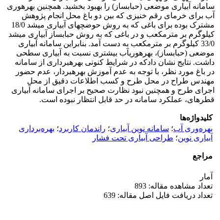
سامانه آبیاری موضعی (حباب­ساز) را بهبود بخشید. همچنین بهره­وری
آب برای خرمای رقم خنیزی که بین دو باغ محل انجام پژوهش
مشترک بوده برای باغی که به روش حوضچه­ای آبیاری می­شد 18/0
کیلوگرم بر متر­مکعب و در باغی که به روش حباب­ساز آبیاری می­شد
33/0 کیلوگرم بر متر­مکعب به دست آمد. بنابراین سامانه آبیاری
موضعی (حباب­ساز)، بهره­وری­آب بیشتری نسبت به آبیاری سطحی
داشت. نتایج نشان دادکه در شرایط کنونی بهره­برداری از سامانه
در باغ مورد نظر، با توجه به عدم آموزش بهره­بردار، عدم حضور
مهندس طراح در محل طرح و کسب اطلاعات دقیق از محل
اجرای طرح و همچنین نبود نظارت صحیح بر اجرای سامانه آبیاری
قطره­ای، عملکرد سامانه در حد قابل انتظار نبوده است.
کلیدواژه‌ها
بهره‌وری آب
؛
سامانه نوین آبیاری
؛
راندمان کاربرد
؛
بهره‌برداری
آبیاری نوین
؛
طراحی آبیاری تحت فشار
مراجع
آمار
تعداد مشاهده مقاله: 893
تعداد دریافت فایل اصل مقاله: 639