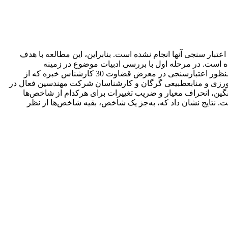
تبار سنجی آنها انجام نشده است. بنابراین، این مطالعه با هدف
است. در مرحله اول با بررسی ادبیات موضوع در زمینه
آسیب‌پذیری در شرایط خشک‌سالی تعداد 64 شاخص در سه بعد "در معرض قرار گرفتن"، "حساسیت" و "سازگاری" تدوین و انتخاب شد. به­منظور اعتبارسنجی در معرض قضاوت 30 کارشناس خبره که از
ورزی و منابع­طبیعی گرگان و کارشناسان شرکت مهندسین فعال در
انگین، انحراف معیار و ضریب تغییرات برای هرکدام از شاخص‌ها
 نظر بیش­تر از حد میانگین است، از آزمون t تک‌نمونه‌ای استفاده شده است. نتایج نشان داد که، به‌جز یک شاخص، بقیه شاخص‌ها از نظر