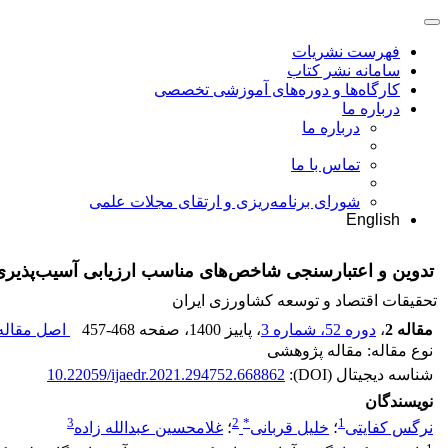
فهرست نشریات
سامانه نشر کتاب
کارگاه‌ها و دوره‌های آموزشی تخصصی
درباره ما
درباره ما
تماس با ما
شورای برنامه‌ریزی و ارتقای مجلات علمی
English
تدوین و اعتبارسنجی شاخص‌های مناسب ارزیابی آسیب‌پذی
تحقیقات اقتصاد و توسعه کشاورزی ایران
مقاله 2
،
دوره 52، شماره 3
، پاییز 1400
، صفحه
457-468
اصل مقاله 
نوع مقاله: مقاله پژوهشی
شناسه دیجیتال (DOI):
10.22059/ijaedr.2021.294752.668862
نویسندگان
3
2
*
1
نرگس کفایتی
؛
خلیل قربانی
؛
غلامحسین عبدالله زاده