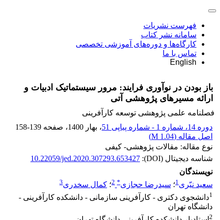
فهرست نشریات
سامانه نشر کتاب
کارگاه‌ها و دوره‌های آموزشی تخصصی
تماس با ما
English
باز بودن در نوآوری فرایند: مرور سیستماتیک ادبیات و
ارائه مسیرهای پژوهشی آتی
فصلنامه علمی پژوهشی توسعه کارآفرینی
دوره 14، شماره 1 - شماره پیاپی 51
، بهار 1400
، صفحه
158-139
اصل مقاله (
1.04 M
)
نوع مقاله: مقالات پژوهشی- کیفی
شناسه دیجیتال (DOI):
10.22059/jed.2020.307293.653427
نویسندگان
3
2
*
1
سعید نیّری
؛
سیدرضا حجازی
؛
کمال سخدری
1
دانشجوی دکتری - کارآفرینی سازمانی - دانشکده کارآفرینی -
دانشگاه تهران
2
استادیار دانشکده کارآفرینی دانشگاه تهران