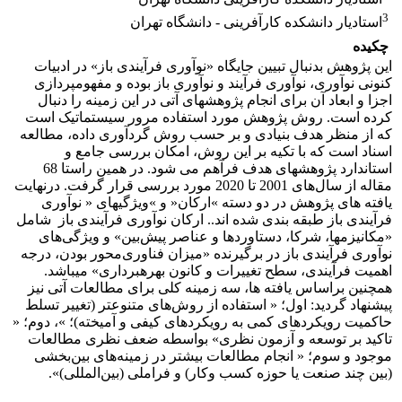
3
استادیار دانشکده کارآفرینی - دانشگاه تهران
چکیده
این پژوهش بدنبال تبیین جایگاه «نوآوری فرآیندی باز» در ادبیات
کنونی نوآوری، نوآوری فرآیند و نوآوری باز بوده و مفهوم­پردازی
اجزا و ابعاد آن برای انجام پژوهش­های آتی در این زمینه را دنبال
کرده است. روش پژوهش مورد استفاده مرور سیستماتیک است
که از منظر هدف بنیادی و بر حسب روش گردآوری داده، مطالعه
اسناد است که با تکیه بر این روش، امکان بررسی جامع و
استاندارد پژوهشهای هدف فرآهم می شود. در همین راستا 68
مقاله از سال‌های 2001 تا 2020 مورد بررسی قرار گرفت. درنهایت
یافته های پژوهش در دو دسته »ارکان« و »ویژگیهای « نوآوری
فرآیندی باز طبقه بندی شده اند.. ارکان نوآوری فرآیندی باز شامل
«مکانیزم­ها، شرکا، دستاوردها و عناصر پیش‌بین» و ویژگی‌های
نوآوری فرآیندی باز در برگیرنده «میزان فناوری‌محور بودن، درجه
اهمیت فرآیندی، سطح تغییرات و کانون بهره­برداری» می­باشد.
همچنین براساس یافته ها، سه زمینه کلی برای مطالعات آتی نیز
پیشنهاد گردید: اول؛ « استفاده از روش‌های متنوع­تر (تغییر تسلط
حاکمیت رویکردهای کمی به رویکردهای کیفی و آمیخته)؛ »، دوم؛ «
تاکید بر توسعه و آزمون نظری» بواسطه ضعف نظری مطالعات
موجود و سوم؛ « انجام مطالعات بیشتر در زمینه‌های بین‌بخشی
(بین چند صنعت یا حوزه کسب وکار) و فراملی (بین‌المللی)».