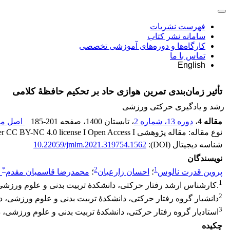
فهرست نشریات
سامانه نشر کتاب
کارگاه‌ها و دوره‌های آموزشی تخصصی
تماس با ما
English
تأثیر زمان‌بندی تمرین هوازی حاد بر تحکیم حافظۀ کلامی
رشد و یادگیری حرکتی ورزشی
مقاله 4
،
دوره 13، شماره 2
، تابستان 1400
، صفحه
185-201
اصل مقا
نوع مقاله: مقاله پژوهشی Released under CC BY-NC 4.0 license I Open Access I
شناسه دیجیتال (DOI):
10.22059/jmlm.2021.319754.1562
نویسندگان
*
2
1
پروین قدرت نالوس
؛
احسان زارعیان
؛
محمدرضا قاسمیان مقدم
1
.کارشناس ارشد رفتار حرکتی، دانشکدۀ تربیت بدنی و علوم ورزشی، 
2
دانشیار گروه رفتار حرکتی، دانشکدۀ تربیت بدنی و علوم ورزشی، دا
3
استادیار گروه رفتار حرکتی، دانشکدۀ تربیت بدنی و علوم ورزشی، د
چکیده