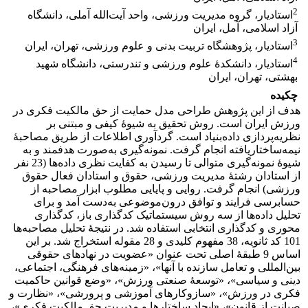
2
استادیار، گروه مدیریت ورزشی، واحد آیت‌الله آملی، دانشگاه
آزاد اسلامی، آمل، ایران
3
استادیار، پژوهشگاه تربیت بدنی و علوم ورزشی، تهران، ایران
4
استادیار، دانشکدۀ علوم ورزشی و تندرستی، دانشگاه شهید
بهشتی، تهران، ایران
چکیده
هدف از این پژوهش طراحی مدل حمایت از حق مالکیت فکری در
ورزش ایران است. روش تحقیق به شیوۀ کیفی و مبتنی بر
نظریه‌پردازی داده‌بنیاد است. گردآوری اطلاعات از طریق مصاحبۀ
نیمه‌ساختاریافته انجام گرفت. نمونه‌گیری به‌صورت هدفمند و به
شیوۀ نمونه‌گیری متوالی تا رسیدن به کفایت نظری داده‌ها (23 نفر
از استادان رشتۀ مدیریت ورزشی، حقوق و استادان فعال حقوق
ورزشی) انجام گرفت. روایی و پایایی مطلوب ابزار مصاحبه از
حسابرسی فرایند و توافق درون‌موضوعی به‌دست آمد و برای
تحلیل داده‌ها از سه روش سیستماتیک کدگذاری باز، کدگذاری
محوری و کدگذاری انتخابی استفاده شد. در نتیجۀ تحلیل مصاحبه‌ها
101 کد ثانویه، 38 مفهوم کلیدی و 28 مقوله استخراج شد. بر این
اساس 9 طبقۀ اصلی تحت عنوان «عضویت در نهادهای حقوقی
بین‌المللی و تعامل سازنده با آنها»، «زمینه‌های فرهنگی، اجتماعی،
دینی و سیاسی»، «توسعۀ صنعتی ورزش»، «وضع قوانین حاکمیت
فکری در ورزش»، «سازوکارهای آموزشی و پرورشی»، «نظارت و
صیانت از قانون»، «ایجاد ساختارها و مدیریت حق مالکیت فکری»،