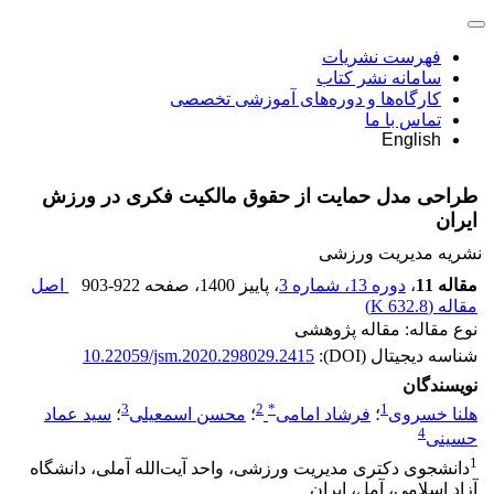
فهرست نشریات
سامانه نشر کتاب
کارگاه‌ها و دوره‌های آموزشی تخصصی
تماس با ما
English
طراحی مدل حمایت از حقوق مالکیت فکری در ورزش
ایران
نشریه مدیریت ورزشی
مقاله 11
،
دوره 13، شماره 3
، پاییز 1400
، صفحه
903-922
اصل
مقاله (
632.8 K
)
نوع مقاله: مقاله پژوهشی
شناسه دیجیتال (DOI):
10.22059/jsm.2020.298029.2415
نویسندگان
3
2
*
1
هلنا خسروی
؛
فرشاد امامی
؛
محسن اسمعیلی
؛
سید عماد
4
حسینی
1
دانشجوی دکتری مدیریت ورزشی، واحد آیت‌الله آملی، دانشگاه
آزاد اسلامی، آمل، ایران