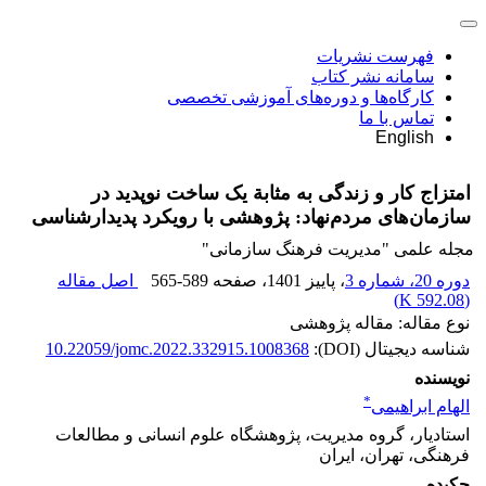
فهرست نشریات
سامانه نشر کتاب
کارگاه‌ها و دوره‌های آموزشی تخصصی
تماس با ما
English
امتزاج کار و زندگی به مثابة یک ساخت نوپدید در
سازمان‌های مردم‌نهاد: پژوهشی با رویکرد پدیدارشناسی
مجله علمی "مدیریت فرهنگ سازمانی"
دوره 20، شماره 3
، پاییز 1401
، صفحه
565-589
اصل مقاله
)
592.08 K
(
نوع مقاله: مقاله پژوهشی
شناسه دیجیتال (DOI):
10.22059/jomc.2022.332915.1008368
نویسنده
*
الهام ابراهیمی
استادیار، گروه مدیریت، پژوهشگاه علوم انسانی و مطالعات
فرهنگی، تهران، ایران
چکیده