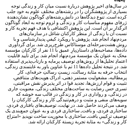
در سال‌های اخیر پژوهش دربارة نسبت میان کار و زندگی توجه
بسیاری از پژوهشگران را در رشته‌های مختلف علوم به خود جلب
کرده است. تنوع دیدگاه‌ها در دانش‌رشته‌های گوناگون نشان‌دهندة
ژرفای مفهوم مناسبات کار و زندگی و لزوم توجه به ابعاد گوناگون
اثرگذار بر آن است. این پژوهشِ اکتشافی با هدف فهم تجربة کار و
نسبت آن با زندگی از منظر کارکنان شاغل در سازمان‌های
مردم‌نهاد انجام شد. پژوهش با رویکرد کیفیِ پدیدارشناسی و با
روش هشت‌مرحله‌ای موستاکاس طرح‌ریزی شد. برای گردآوری
داده‌ها، مصاحبه‌های داستان‌پارِ عمیق با 11 نفر از کارکنان مؤسسة
محک به عنوان یک مؤسسة مردم‌نهاد انجام شد. برای تأیید قابلیت
اعتمادِ تحلیل‌ها از روش‌های توصیف پرمایه و بازتاب‌پذیری استفاده
شد. در نتیجة تحلیل داده‌ها 11 تم با عناوین باور به غایتمندی زندگی،
انتخاب حرفه به مثابة رسالت، زیستِ رسالتِ حرفه‌ای، کار
پرمطالبه، مشغولیت مستمر ذهنی، ادراک هویت‌های متناقض،
تثبیت و قوام ارزش‌ها، تجدید قوا در اثر پذیرش نقش مراقبتی،
تسری حس رضایت به ساحت‌های مختلف زندگی، معنویت جاری
در زندگی، و رواداری در کار و زندگی در قالب سه خوشه که
سویه‌های منفی و مثبت و درهم‌تنیدگی کار و زندگی کارکنان را
وصف می‌کردند حاصل شد. در نهایت، توصیف‌های بافتاری فردی،
ساختاری فردی، و بافت‌ـ ساختاری فردی و به عنوان جمع‌بندی یک
توصیف ترکیبیِ بافت‌ـ ساختاری با محوریت ساخت نوپدیدِ «امتزاج
کار و زندگی» به مثابة تجربة زیستة کارکنان ارائه شد.