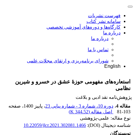
فهرست نشریات
سامانه نشر کتاب
کارگاه‌ها و دوره‌های آموزشی تخصصی
درباره ما
درباره ما
تماس با ما
شورای برنامه‌ریزی و ارتقای مجلات علمی
English
استعاره‌های مفهومی حوزۀ عشق در خسرو و شیرین
نظامی
پژوهش‌نامه نقد ادبی و بلاغت
مقاله 4
،
دوره 10، شماره 3 - شماره پیاپی 23
، پاییز 1400
، صفحه
81-103
اصل مقاله (
344.52 K
)
نوع مقاله: علمی-پژوهشی
شناسه دیجیتال (DOI):
10.22059/jlcr.2021.302081.1466
نویسندگان