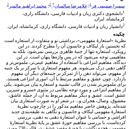
2
2
*
1
سمیرا صمیمی فر
؛
غلامرضا سالمیان
؛
محمد ابراهیم مالمیر
1
دانشجوی دکتری زبان و ادبیات فارسی، دانشگاه رازی،
کرمانشاه، ایران.
2
دانشیار زبان و ادبیات فارسی، دانشگاه رازی، کرمانشاه، ایران.
چکیده
نظریۀ «استعارۀ مفهومی»، برداشتی نو و متفاوت از استعاره است
که نخستین بار لیکاف و جانسون آن را مطرح کردند. در این
رویکرد، استعاره تنها از جنبۀ ظاهری بررسی نمی‌شود، بلکه به
مفاهیمی توجه می‌شود که در پسِ واژه‌ها پنهان است. در این
دیدگاه، مفاهیم انتزاعی با استفاده از مفاهیم عینی‌تر، ملموس‌تر و
گاهی ذهنی درک می‌شوند. هر مفهوم استعاری با تمرکز بر یک جنبه
از مفهوم، می‌تواند ذهن را از تمرکز بر جنبه‌های دیگر آن مفهوم
بازدارد. چون عشق و مفاهیم مرتبط با آن، اموری انتزاعی هستند،
برای ملموس‌تر شدن در قالب تشبیه و استعاره بیان می‌شوند. یکی
از مفاهیم انتزاعی و مورد توجه نظامی در مثنوی
خسرو و شیرین
،
عشق است. عشق و دیگر مفاهیم مربوط به آن، از جمله عاشق،
معشوق، وصال، هجران و... در شعر او به صورت استعاری بیان
شده‌اند. پژوهش حاضر مفاهیم مذکور را در چارچوب نظریۀ
استعارۀ مفهومی لیکاف و جانسون و نگاهی به طبقه‌بندی جدید
افراشی و حسامی با عنوان استعارۀ ذهنی به ذهنی، بررسی
کرده‌است. با بررسی مفاهیم حوزۀ عشق بر پایۀ نظریۀ استعارۀ
مفهومی، هجده نگاشت با حوزۀ مقصد عشق، در قالب 738 مورد،