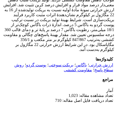
معنی‌دار درصد مواد فرار و افزایش درصد کربن تثبیت شد. افزایش
ارزش حرارتی نمونۀ مادۀ اولیه نسبت به بریکت تولیدشده از 16 به
22 مگاژول بر کیلوگرم نشان‌دهندۀ اثرات مثبت کاربرد فرآیند
بریکت‌سازی است. شرایط بهینۀ تولید بریکت در نسبت ترکیب
پوست گردو به باگاس 5 درصد، اندازۀ ذرات باگاس کوچک‌تر از
18/1 میلی‌متر، رطوبت باگاس 7 درصد بر پایۀ تر و دمای قالب 360
درجه سلسیوس تعیین شد. مقدار بهینۀ پاسخ‌های چگالی و مقاومت
کششی به‌ترتیب 847/867 کیلوگرم بر متر مکعب و 356/1
مگاپاسکال بود. در این شرایط ارزش حرارتی 22 مگاژول بر
کیلوگرم به‌دست آمد.
کلیدواژه‌ها
ارزش حرارتی
؛
باگاس
؛
بریکت سوختی
؛
پوست گردو
؛
روش
سطح پاسخ
؛
مقاومت کششی
مراجع
آمار
تعداد مشاهده مقاله: 1,023
تعداد دریافت فایل اصل مقاله: 710