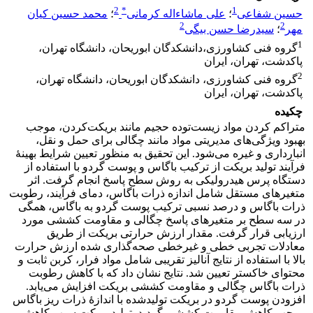
2
*
1
حسین شفاعی
؛
علی ماشاءاله کرمانی
؛
محمد حسین کیان
2
2
مهر
؛
سیدرضا حسن بیگی
1
گروه فنی کشاورزی،دانشکدگان ابوریحان، دانشگاه تهران،
پاکدشت، تهران، ایران
2
گروه فنی کشاورزی، دانشکدگان ابوریحان، دانشگاه تهران،
پاکدشت، تهران، ایران
چکیده
متراکم کردن مواد زیست‌توده حجیم مانند بریکت‌کردن، موجب
بهبود ویژگی‌های مدیریتی مواد مانند چگالی برای حمل و نقل،
انبارداری و غیره می‌شود. این تحقیق به منظور تعیین شرایط بهینۀ
فرآیند تولید بریکت از ترکیب باگاس و پوست گردو با استفاده از
دستگاه پرس هیدرولیکی به روش سطح پاسخ انجام گرفت. اثر
متغیرهای مستقل شامل اندازه ذرات باگاس، دمای فرآیند، رطوبت
ذرات باگاس و درصد نسبی ترکیب پوست گردو به باگاس، همگی
در سه سطح بر متغیرهای پاسخ چگالی و مقاومت کششی مورد
ارزیابی قرار گرفت. مقدار ارزش حرارتی بریکت از طریق
معادلات تجربی خطی و غیرخطی صحه‌گذاری شده ارزش حرارت
بالا با استفاده از نتایج آنالیز تقریبی شامل مواد فرار، کربن ثابت و
محتوای خاکستر تعیین شد. نتایج نشان داد که با کاهش رطوبت
ذرات باگاس چگالی و مقاومت کششی بریکت افزایش می‌یابد.
افزودن پوست گردو در بریکت تولیدشده با اندازۀ ذرات ریز باگاس
موجب کاهش مقاومت کششی گردید. تولید بریکت سبب کاهش