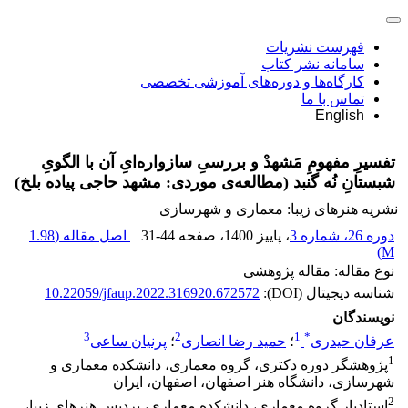
فهرست نشریات
سامانه نشر کتاب
کارگاه‌ها و دوره‌های آموزشی تخصصی
تماس با ما
English
تفسیرِ مفهومِ مَشهدْ و بررسیِ سازواره‌ایِ آن با الگویِ
شبستانِ نُه‌ گنبد (مطالعه‌ی موردی: مشهد حاجی پیاده بلخ)
نشریه هنرهای زیبا: معماری و شهرسازی
دوره 26، شماره 3
، پاییز 1400
، صفحه
31-44
اصل مقاله (
1.98
)
M
نوع مقاله: مقاله پژوهشی
شناسه دیجیتال (DOI):
10.22059/jfaup.2022.316920.672572
نویسندگان
3
2
1
*
عرفان حیدری
؛
حمید رضا انصاری
؛
پرنیان ساعی
1
پژوهشگر دوره دکتری، گروه معماری، دانشکده معماری و
شهرسازی، دانشگاه هنر اصفهان، اصفهان، ایران
2
استادیار گروه معماری، دانشکده معماری، پردیس هنرهای زیبا،