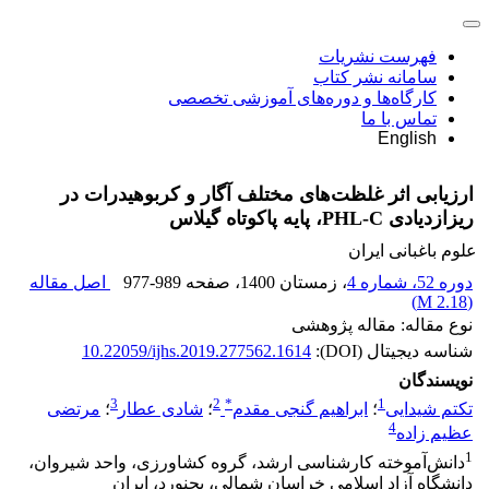
فهرست نشریات
سامانه نشر کتاب
کارگاه‌ها و دوره‌های آموزشی تخصصی
تماس با ما
English
ارزیابی اثر غلظت‌های مختلف آگار و کربوهیدرات در
ریزازدیادی ‏PHL-C، پایه پاکوتاه گیلاس
علوم باغبانی ایران
دوره 52، شماره 4
، زمستان 1400
، صفحه
977-989
اصل مقاله
)
2.18 M
(
نوع مقاله: مقاله پژوهشی
شناسه دیجیتال (DOI):
10.22059/ijhs.2019.277562.1614
نویسندگان
3
2
*
1
تکتم شیدایی
؛
ابراهیم گنجی مقدم
؛
شادی عطار
؛
مرتضی
4
عظیم زاده
1
دانش‌آموخته کارشناسی ارشد، گروه کشاورزی، واحد شیروان،
دانشگاه آزاد اسلامی خراسان شمالی، بجنورد، ایران