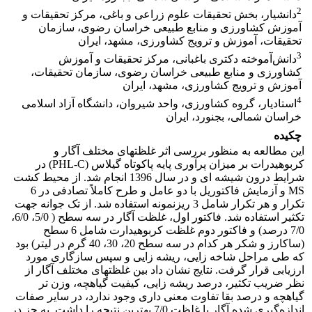
2
دانشیار، بخش تحقیقات علوم زراعی و باغی، مرکز تحقیقات و
آموزش کشاورزی و منابع طبیعی خراسان رضوی، سازمان
‏تحقیقات، آموزش و ترویج کشاورزی، مشهد، ایران
3
دانش‌آموخته دکتری باغبانی، مرکز تحقیقات و آموزش
کشاورزی و منابع طبیعی خراسان رضوی، سازمان تحقیقات،
آموزش و ‏ترویج کشاورزی، مشهد، ایران
4
استادیار، گروه کشاورزی، واحد شیروان، دانشگاه آزاد اسلامی
خراسان شمالی، بجنورد، ایران
چکیده
این مطالعه به منظور بررسی اثر غلظتهای مختلف آگار و
کربوهیدرات بر میزان پرآوری پایه پاکوتاه گیلاس (PHL-C) در
شرایط درون شیشه ای و در سال 1396 انجام شد. از محیط کشت
MS و آزمایش فاکتوریل با دو عامل و طرح کاملاً تصادفی در 6
تکرار و هر تکرار شامل 3 ریزنمونه استفاده شد. از تک جوانه جهت
تکثیر استفاده شد. فاکتور اول، غلظت آگار در سه سطح ( 5/0، 6/0،
7/0 درصد) و فاکتور دوم غلظت کربوهیدارت شامل 6 سطح
(ساکارز و شکر هر کدام در سه سطح 20، 30، 40 گرم در لیتر) بود
که طی مراحل شاخه زایی، ریشه زایی و سپس سازگاری مورد
ارزیابی قرار گرفت. نتایج نشان داد بین غلظتهای مختلف آگار از
نظر ضریب تکثیر، درصد ریشه زایی، کیفیت گیاهچه، وزن تر
گیاهچه و درصد بقا تفاوت معنی داری وجود ندارد، در سایر صفات
اندازه‌گیری شده آگار با غلظت 7/0 بهترین نتیجه را داشت. به جز در