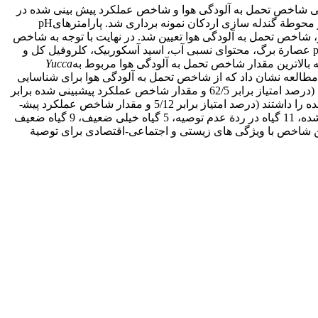
یابی شاخص تحمل به آلودگی هوا و شاخص عملکرد پیش ­بینی شده در
گیاهان موجود در فضای سبز کارخانة گندله ­سازی اردکان بود. در فصل بهار 1399، از 26 گونة گیاهی (بوته‌ای، درختچه‌ای و درختی) موجود در محوطة گندله ­سازی اردکان نمونه ­برداری شد. پارامترهایpH
تر، شاخص تحمل به آلودگی هوا تعیین شد. در نهایت با توجه به شاخص
تحمل به آلودگی هوا و ویژگی ­های زیستی و اجتماعی- اقتصادی، شاخص عملکرد پیش ­بینی شده تعیین شد. نتایج نشان داد که شاخص ­های pH عصارة برگ، محتوای نسبی آب، اسید آسکوربیک، کلروفیل کل و
که بالاترین مقدار شاخص تحمل به آلودگی هوا مربوط به
Yucca
اخص تحمل به آلودگی هوا در تمام گیاهان کمتر از 15 بود. این مطالعه نشان داد که از شاخص تحمل به آلودگی هوا برای شناسایی
، حداکثر شاخص عملکرد پیش­ بینی شده را داشت (درصد امتیاز برابر 62/5 و مقدار شاخص عملکرد پیش­بینی شده برابر
کمترین مقدار شاخص عملکرد پیش­بینی شده را داشتند (درصد امتیاز برابر 5/12 و مقدار شاخص عملکرد پیش­
بینی شده برابر صفر) و از نظر ارزیابی در دستة عدم توصیه قرار گرفتند. از 26 گونة گیاهی مورد مطالعه از نظر شاخص عملکرد پیش­ بینی شده، 11 گیاه در ردة عدم توصیه، 5 گیاه خیلی ضعیف، 9 گیاه ضعیف
این شاخص با ویژگی ­های زیستی و اجتماعی-اقتصادی برای توصیة