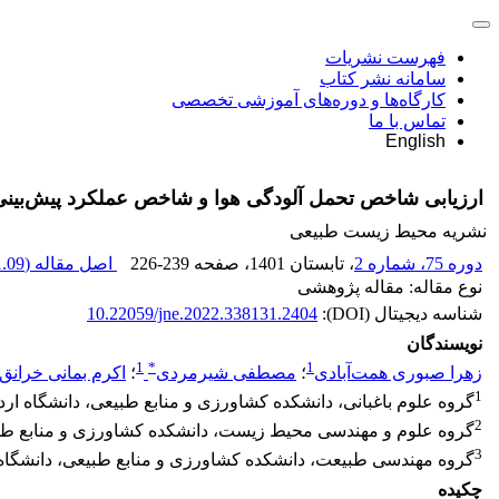
فهرست نشریات
سامانه نشر کتاب
کارگاه‌ها و دوره‌های آموزشی تخصصی
تماس با ما
English
ارزیابی شاخص تحمل آلودگی هوا و شاخص عملکرد پیش‌بینی‌ش
نشریه محیط زیست طبیعی
دوره 75، شماره 2
، تابستان 1401
، صفحه
226-239
اصل مقاله (
.09 M
نوع مقاله: مقاله پژوهشی
شناسه دیجیتال (DOI):
10.22059/jne.2022.338131.2404
نویسندگان
1
*
1
زهرا صبوری همت‌آبادی
؛
مصطفی شیرمردی
؛
اکرم بمانی خرانق
1
گروه علوم باغبانی، دانشکده کشاورزی و منابع طبیعی، دانشگاه اردک
2
گروه علوم و مهندسی محیط زیست، دانشکده کشاورزی و منابع طبیعی
3
گروه مهندسی طبیعت، دانشکده کشاورزی و منابع طبیعی، دانشگاه ا
چکیده