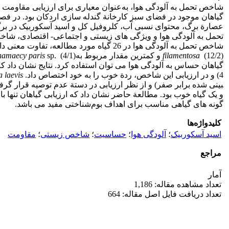
شاخص تحمل به آلودگی هوا، به‌عنوان معیاری برای ارزیابی مقاومت گ
عصارة برگ، محتوای نسبی آب، کلروفیل کل و اسید آسکوربیک در برگ‌های
شاخص تحمل به آلودگی هوا در 26 گیاه مورد مطالعه، تفاوت معنی ­داری با یکدیگر داشتند (0/05 >
(12/2) و کمترین مقدار مربوط به
filamentosa
amaecy paris
گیاهان حساس به آلودگی هوا می ­توان استفاده کرد. نتایج نشان داد ک
4) و در ارزیابی این شاخص، ردة خوب را به خود اختصاص داد.
 laevis
و یک گیاه خوب بود. مطالعة حاضر نشان داد که ارزیابی گیاهان تنها
گونه ­های گیاهی مناسب برای اهداف بوم‌شناختی مفید می ­باشد.
کلیدواژه‌ها
اسید آسکوربیک
؛
آلودگی هوا
؛
حساسیت
؛
شاخص زیستی
؛
مقاومت
مراجع
آمار
تعداد مشاهده مقاله: 1,186
تعداد دریافت فایل اصل مقاله: 664