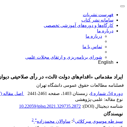
فهرست نشریات
سامانه نشر کتاب
کارگاه‌ها و دوره‌های آموزشی تخصصی
درباره ما
درباره ما
تماس با ما
شورای برنامه‌ریزی و ارتقای مجلات علمی
English
ایراد مقدماتی «اقدام‌های دولت ثالث» در رأی صلاحیتی دیوان بی
فصلنامه مطالعات حقوق عمومی دانشگاه تهران
دوره 54، شماره 4
، زمستان 1403
، صفحه
2441-2461
اصل مقاله (
K
نوع مقاله: علمی-پژوهشی
شناسه دیجیتال (DOI):
10.22059/jplsq.2021.329735.2872
نویسندگان
2
*
1
سید طه موسوی میرکلائی
؛
ساوالان محمدزاده