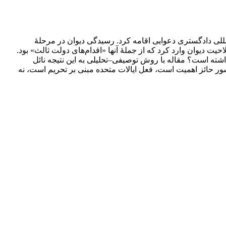
هدنامۀ مودت، علیه ایالات ‌متحده در دیوان بین‌المللی دادگستری دعوایی اقامه کرد. رسیدگی دیوان در مرحلۀ
راداتی به صلاحیت دیوان وارد کرد که از جملۀ آنها «اقدام‌های دولت ثالث» بود.
عنوان یکی از ایرادات صلاحیتی خوانده، در رأی صلاحیتی 3 فوریۀ 2021 دیوان چه بازتابی داشته است؟ مقاله با روش توصیفی–تحلیلی به این نتیجه نائل
شور حائز اهمیت است، فعل ایالات متحده مبنی بر تحریم است، نه