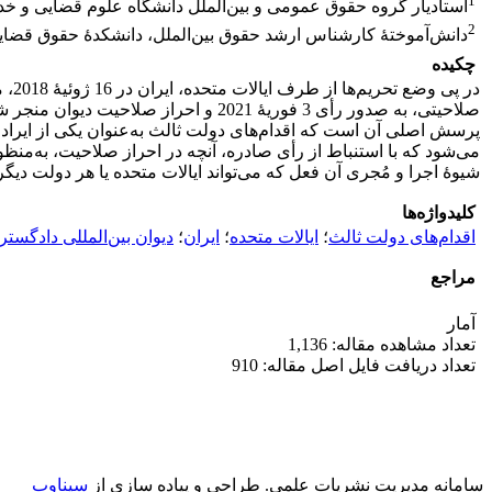
1
استادیار گروه حقوق عمومی و بین‌الملل دانشگاه علوم قضایی و خدم
2
دانش‌آموختۀ کارشناس ارشد حقوق بین‌الملل، دانشکدۀ حقوق قضایی
چکیده
صلاحیتی، به صدور رأی 3 فوریۀ 2021 و 
می‌شود که با استنباط از رأی صادره، آنچه در احراز صلاحیت، به‌من
شیوۀ اجرا و مُجری آن فعل که می‌تواند ایالات متحده یا هر دولت دیگ
کلیدواژه‌ها
اقدام‌های دولت ثالث
؛
ایالات متحده
؛
ایران
؛
دیوان بین‌المللی دادگست
مراجع
آمار
تعداد مشاهده مقاله: 1,136
تعداد دریافت فایل اصل مقاله: 910
سامانه مدیریت نشریات علمی.
طراحی و پیاده سازی از
سیناوب