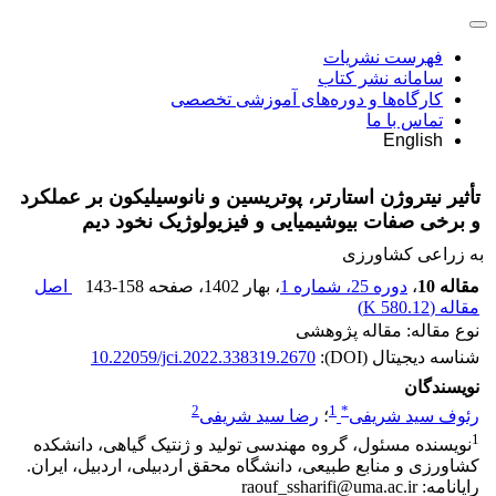
فهرست نشریات
سامانه نشر کتاب
کارگاه‌ها و دوره‌های آموزشی تخصصی
تماس با ما
English
تأثیر نیتروژن استارتر، پوتریسین و نانوسیلیکون بر عملکرد
و برخی صفات بیوشیمیایی و فیزیولوژیک نخود دیم
به زراعی کشاورزی
مقاله 10
،
دوره 25، شماره 1
، بهار 1402
، صفحه
143-158
اصل
مقاله (
580.12 K
)
نوع مقاله: مقاله پژوهشی
شناسه دیجیتال (DOI):
10.22059/jci.2022.338319.2670
نویسندگان
2
1
*
رئوف سید شریفی
؛
رضا سید شریفی
1
نویسنده مسئول، گروه مهندسی تولید و ژنتیک گیاهی، دانشکده
کشاورزی و منابع طبیعی، دانشگاه محقق اردبیلی، اردبیل، ایران.
رایانامه: raouf_ssharifi@uma.ac.ir