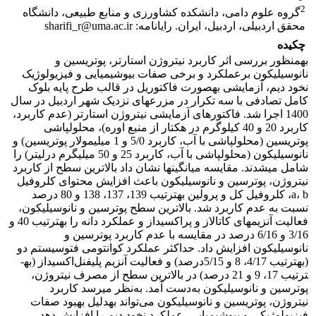
2
گروه علوم دامی، دانشکده کشاورزی و منابع طبیعی، دانشگاه
محقق اردبیلی، اردبیل، ایران. رایانامه: sharifi_r@uma.ac.ir
چکیده
به­منظور بررسی اثر کاربرد نیتروژن استارتر، پوتریسین و
نانوسیلیکون برعملکرد و برخی صفات بیوشیمیایی و فیزیولوژیک
نخود دیم، آزمایشی به­صورت فاکتوریل در قالب طرح پایه بلوک‌
کامل تصادفی با سه تکرار در مزرعه­ای نزدیک شهر اردبیل در سال
1400 اجرا شد. فاکتورهای آزمایشی نیتروژن استارتر (عدم کاربرد،
کاربرد 20 و 40 کیلوگرم در هکتار از منبع اوره)، محلول­پاشی
پوتریسین (محلول­پاشی با آب، کاربرد 5/0 و 1 میلی­مولار پوتریسین) و
نانوسیلیکون (محلول­پاشی با آب، کاربرد 25 و 50 میلی­گرم درلیتر) را
شامل می­شدند. مقایسه میانگین­ها نشان داد بالاترین سطح از کاربرد
نیتروژن، پوترسین و نانوسیلیکون
باعث افزایش محتوای کلروفیل
a، b، کلروفیل کل و پرولین به­ترتیب 139، 137، 138 و 80 درصد
نسبت به عدم کاربرد شد. بالاترین سطح پوترسین و نانوسیلیکون،
فعالیت آنزیم­های کاتالاز و پراکسیداز و عملکرد دانه را به­ترتیب 40 و
3/16 و 6/16 درصد در مقایسه با عدم کاربرد پوترسین و
نانوسیلیکون افزایش داد. حداکثر عملکرد کوانتومی فتوسیستم دو
(به­ترتیب 4/17، 8 و 5/15درصد) و فعالیت آنزیم پلی­فنل‌اکسیداز (به­
ترتیب 17، 9 و 21 درصد) در بالاترین سطح از مصرف نیتروژن،
پوترسین و نانوسیلیکون به‌دست آمد. به‌نظر می­رسد کاربرد
نیتروژن، پوتریسین و نانوسیلیکون می‌تواند به­دلیل بهبود صفات
فیزیولوژیکی و بیوشیمیایی، عملکرد نخود دیم را افزایش دهد.