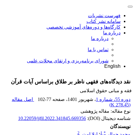
فهرست نشریات
سامانه نشر کتاب
کارگاه‌ها و دوره‌های آموزشی تخصصی
درباره ما
درباره ما
تماس با ما
شورای برنامه‌ریزی و ارتقای مجلات علمی
English
نقد دیدگاه‌های فقهی ناظر بر طلاق براساس آیات قرآن
فقه و مبانی حقوق اسلامی
دوره 55، شماره 1
، شهریور 1401
، صفحه
102-77
اصل مقاله
)
278.45 K
(
نوع مقاله: مقاله پژوهشی
شناسه دیجیتال (DOI):
10.22059/jjfil.2022.341845.669356
نویسندگان
2
1
*
محمد جمالی
؛
لیلا امینی