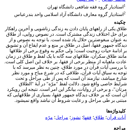
1
استادیار گروه فقه شافعی دانشگاه تهران
2
استادیار گروه معارف دانشگاه آزاد اسلامی واحد بندرعباس
چکیده
طلاق یکی از راه­های پایان دادن به زندگی زناشویی و آخرین راه­کار
برای حل اختلاف زندگی مشترک است. در نصوص روایی، از طلاق
به عنوان مبغوض­ترین حلال یاد شده است. با توجه به نصوص و از
دیدگاه جمهور فقها، اصل در طلاق بر منع و عدم ایقاع آن و تشویق
بر ادامۀ حیات زوجیت است؛ ولی حکم به وقوع برخی از طلاق­ها
مانند طلاق سکران، طلاق­های سه گانه با یک لفظ و طلاق در زمان
عادت ماهیانه از منظر برخی از فقها، بر خلاف این اصل کلی است.
با بررسی آیات قرآن در مورد طلاق، چنین به نظر می­رسد که با
توجه به سیاق آیات قرآن، طلاقی که در شرع مباح و مورد نظر
شارع می­باشد، نیازمند آن است که پس از طی مراحل و تحت
شرایط خاصی واقع شود. دلالت لفظ "مرّه" در آیۀ "الطلاق
مرتان"، و برخی از روایات، بیانگر این امر است. نتیجه این رویکرد
آن است که بر خلاف دیدگاه جمهور فقها، بسیاری از طلاق­هایی که
مبتنی بر طی مراحل و رعایت شروط آن نباشد واقع نمی­شود.
کلیدواژه‌ها
آیات قرآن
؛
طلاق
؛
فقها
؛
نشوز
؛
مراحل
؛
مرّه
مراجع