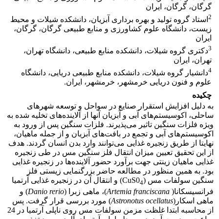
گرگان، گرگان، ایران
2
استاد گروه تولید و بهره برداری آبزیان، دانشکده شیلات و محیط
زیست، دانشگاه علوم کشاورزی و منابع طبیعی گرگان، گرگان،
ایران
3
دکتری گروه شیلات، دانشکده منابع طبیعی، دانشگاه تهران،
تهران، ایران
4
دانشیار گروه شیلات، دانشکده منابع طبیعی دریایی، دانشگاه
علوم و فنون دریایی خرمشهر، خرمشهر، ایران.
چکیده
به دلیل افزایش استقرار صنایع در سواحل و توسعه شهر‌های
ساحلی، اکوسیستم‌های آبی و آبزیان آنها از آلاینده‌های تخلیه شده به
ویژه فلزات سنگین تاثیر می‌پذیرند. فلزات سنگین پس از ورود به
اکوسیستم‌های آبی و تجمع در بافت‌های آبزیان و از جمله ماهیان،
نهایتا از طریق زنجیره غذایی می‌توانند وارد بدن انسان گردند. هدف
از این تحقیق تعیین میزان انتقال فلز سنگین مس در طی زنجیره
غذایی ماهیان زینتی جهت برآورد حضور آلاینده‌ها در زنجیره غذایی
بود. به همین منظور در مطالعه حاضر بزرگنمایی زیستی فلز
سنگین سولفات مس (CuS0
) و انتقال آن در زنجیره غذایی آرتمیا
4
فرانسیسکانا(
Artemia franciscana
)، ماهی زبرا (
Danio rerio
) و
ماهی اسکار(
Astronotus ocellatus
) مورد بررسی قرار گرفت. پس
از محاسبه ابتدا غلظت مزمن سولفات مس روی ناپلی آرتمیا در 24