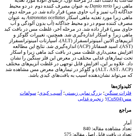
ساعت به دست آمد. در مرحله اول، آرتمیای آلوده مورد تغذیه
ماهی زبرا
rerio
Danio
به
عنوان مصرف کننده دوم در دو محیط
جداگانه (آب تمیز و آب حاوی مس) قرار داده شد. در مرحله دوم،
ماهی زبرا مورد تغذیه ماهی اسکار
ocellatus
Astronotus
به عنوان
مصرف کننده سوم در دو محیط جداگانه (آب بدون آلودگی و آب
حاوی مس) قرار داده شد. در مرحله آخر، غلظت مس در بافت کبد
ماهی زبرا و اسکار اندازه‌گیری شد. همچنین، تغییرات گلوکز و
آنزیم‌های آلانین آمینوترانسفراز (ALT)، آسپارتات آمینوترانسفراز
(AST)، اسید فسفاتاز (ACP) اندازه‌گیری شد. نتایج این مطالعه
افزایش معنی‌داری غلظت مس در بافت کبد ماهی زبرا و اسکار
تحت تیمارهای غذایی مختلف در معرض این فلز سنگین را نشان
داد. علاوه بر این، افزایش قابل توجهی در غلظت آنزیم‌های مختلف
(ALT، AST، ACP) و گلوکز در تیمارهای معرض مس مشاهده شد
که می‌تواند نشان‌دهنده آسیب به بافت‌های کبدی باشد.
کلیدواژه‌ها
فلزات سنگین
؛
بزرگ نمایی زیستی
؛
آسیب کبدی
؛
سولفات
مس(CuS04)
؛
زنجیره غذایی
مراجع
آمار
تعداد مشاهده مقاله: 840
تعداد دریافت فایل اصل مقاله: 575