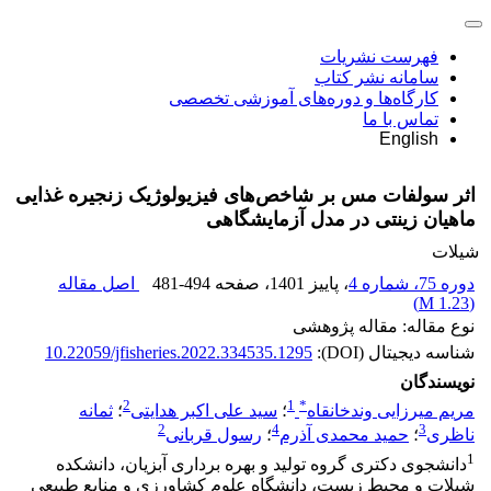
فهرست نشریات
سامانه نشر کتاب
کارگاه‌ها و دوره‌های آموزشی تخصصی
تماس با ما
English
اثر سولفات مس بر شاخص‌های فیزیولوژیک زنجیره غذایی
ماهیان زینتی در مدل آزمایشگاهی
شیلات
دوره 75، شماره 4
، پاییز 1401
، صفحه
481-494
اصل مقاله
)
1.23 M
(
نوع مقاله: مقاله پژوهشی
شناسه دیجیتال (DOI):
10.22059/jfisheries.2022.334535.1295
نویسندگان
2
1
*
مریم میرزایی وندخانقاه
؛
سید علی اکبر هدایتی
؛
ثمانه
2
4
3
ناظری
؛
حمید محمدی آذرم
؛
رسول قربانی
1
دانشجوی دکتری گروه تولید و بهره برداری آبزیان، دانشکده
شیلات و محیط زیست، دانشگاه علوم کشاورزی و منابع طبیعی