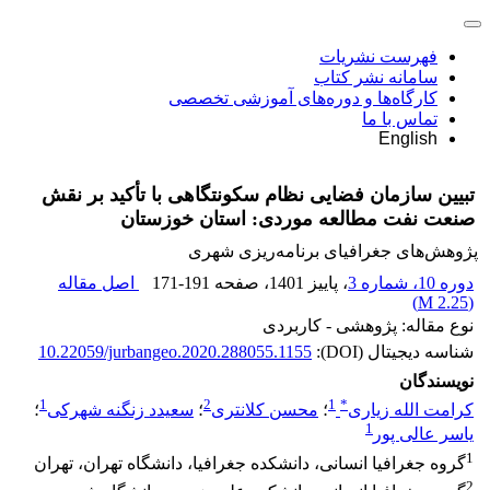
فهرست نشریات
سامانه نشر کتاب
کارگاه‌ها و دوره‌های آموزشی تخصصی
تماس با ما
English
تبیین سازمان فضایی نظام سکونتگاهی با تأکید بر نقش
صنعت نفت مطالعه موردی: استان خوزستان
پژوهش‌های جغرافیای برنامه‌ریزی شهری
دوره 10، شماره 3
، پاییز 1401
، صفحه
171-191
اصل مقاله
)
2.25 M
(
نوع مقاله: پژوهشی - کاربردی
شناسه دیجیتال (DOI):
10.22059/jurbangeo.2020.288055.1155
نویسندگان
1
2
1
*
کرامت الله زیاری
؛
محسن کلانتری
؛
سعیدد زنگنه شهرکی
؛
1
یاسر عالی پور
1
گروه جغرافیا انسانی، دانشکده جغرافیا، دانشگاه تهران، تهران
2