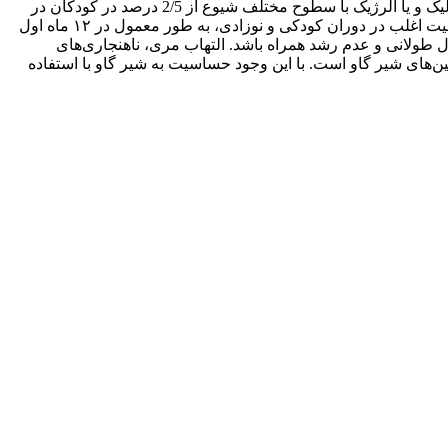
به ویژه خردسالان نسبت به پروتئین شیر گاو واکنش نشان می‌دهد. حساسیت به پروتئین شیر گاو (CMPA) یک بیماری شایع گوارشی و متابولیک و یا آلرژیک با سطوح مختلف شیوع از 2/5 درصد در کودکان در
طول سه سال اول زندگی تا ۱۲ الی ۳۰ درصد در کودکان زیر سه ماه است و می‌تواند حتی تا ۲۰ درصد در برخی کشورها بالا رود. این حساسیت اغلب در دوران کودکی و نوزادی، به طور معمول در ۱۲ ماه اول
هال طولانی و عدم رشد همراه باشد. التهاب مری، ناهنجاری‌های
ن‌های شیر گاو است. با این وجود حساسیت به شیر گاو با استفاده