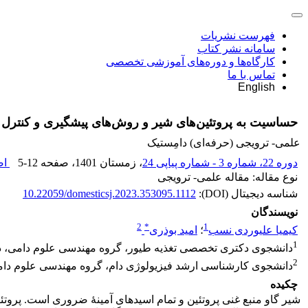
فهرست نشریات
سامانه نشر کتاب
کارگاه‌ها و دوره‌های آموزشی تخصصی
تماس با ما
English
حساسیت به پروتئین‌های شیر و روش‌های پیشگیری و کنترل 
علمی- ترویجی (حرفه‌ای) دامِستیک
دوره 22، شماره 3 - شماره پیاپی 24
، زمستان 1401
، صفحه
5-12
اص
نوع مقاله: مقاله علمی- ترویجی
شناسه دیجیتال (DOI):
10.22059/domesticsj.2023.353095.1112
نویسندگان
2
*
1
کیمیا علیوردی نسب
؛
امید بوذری
1
دانشجوی دکتری تخصصی تغذیه طیور، گروه مهندسی علوم دامی، دانش
2
دانشجوی کارشناسی ارشد فیزیولوژی دام، گروه مهندسی علوم دامی،
چکیده
شیر گاو منبع غنی پروتئین و تمام اسیدهای آمینۀ ضروری است. پروتئ