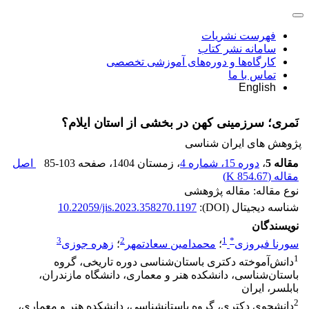
فهرست نشریات
سامانه نشر کتاب
کارگاه‌ها و دوره‌های آموزشی تخصصی
تماس با ما
English
نَمری؛ سرزمینی کهن در بخشی از استان ایلام؟
پژوهش های ایران شناسی
مقاله 5
،
دوره 15، شماره 4
، زمستان 1404
، صفحه
85-103
اصل
مقاله (
854.67 K
)
نوع مقاله: مقاله پژوهشی
شناسه دیجیتال (DOI):
10.22059/jis.2023.358270.1197
نویسندگان
3
2
1
*
سورنا فیروزی
؛
محمدامین سعادتمهر
؛
زهره جوزی
1
دانش‌آموخته دکتری باستان‌شناسی دوره تاریخی، گروه
باستان‌شناسی، دانشکده هنر و معماری، دانشگاه مازندران،
بابلسر، ایران
2
دانشجوی دکتری، گروه باستانشناسی، دانشکده هنر و معماری،