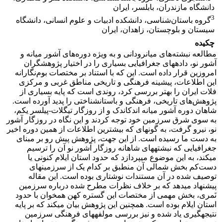
دانشگاه مازندران، بابلسر، ایران
3
گروه باستان‌شناسی، دانشکده ادبیات و علوم انسانی، دانشگاه
سیستان و بلوچستان، زاهدان، ایران
چکیده
مطالعه نبشته‌های میان‎رودانی و به ویژه دوره‌های آشور میانه و
آشور نو، داده‎های جغرافیایی بسیاری را در اختیار پژوهشگران
امروزین قرار داده است. این که با استناد بر مختصات بوم‎‌نگارانه
این اطلاعات، پیشینه فرهنگی و تاریخی مناطق غربی و مرکزی
فلات ایران را بهتر بررسی کرد، روندی است که پایه بسیاری از
پژوهش‌های تاریخی، فرهنگی و باستان‎شناختی را پدید آورده است.
شاهان دوره آشور میانه اندک‎اندک و از روزگار تیگلات-پیلسر یکم،
به سوی شرق سرزمین خود توجه کردند و این نگاه در روزگار آشور
نو، نیرو گرفت، به گونه‎ای که بیشترین اطلاعات از همین دوره اخیر
به دست ما رسیده است. از این جهت، پژوهش پیش رو بر مبنای
جغرافیایی که نبشته‎های شاهانه روزگار آشور نو آن را ترسیم
می‎کند، به این موضوع می‎پردازد که حدود استان ایلام کنونی یا
‌دست‌کم بخش شمالی آن منطبق بر کدام یک از سرزمین‎های
توصیف شده در آن مستندات نوشتاری بوده است. این مقاله
پیشنهاد می‎دهد که بر خلاف نظرات مطرح شده درباره سرزمین
نَمری، بخش مهمی از مختصات این گستره کهن هم‎خوان با حدود
استان ایلام بوده است. همچنین این پژوهش بیان می‎کند که بر پایه
نتیجه‎گیری یاد شده و نیز بررسی مولفه‎های فرهنگی سرزمین