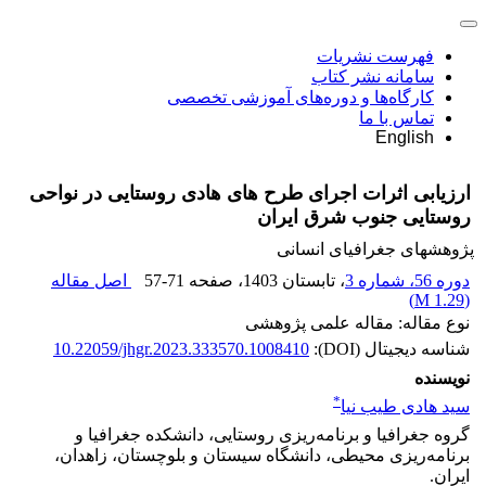
فهرست نشریات
سامانه نشر کتاب
کارگاه‌ها و دوره‌های آموزشی تخصصی
تماس با ما
English
ارزیابی اثرات اجرای طرح های هادی روستایی در نواحی
روستایی جنوب شرق ایران
پژوهشهای جغرافیای انسانی
دوره 56، شماره 3
، تابستان 1403
، صفحه
57-71
اصل مقاله
)
1.29 M
(
نوع مقاله: مقاله علمی پژوهشی
شناسه دیجیتال (DOI):
10.22059/jhgr.2023.333570.1008410
نویسنده
*
سید هادی طیب نیا
گروه جغرافیا و برنامه‌ریزی روستایی، دانشکده جغرافیا و
برنامه‌ریزی محیطی، دانشگاه سیستان و بلوچستان، زاهدان،
ایران.