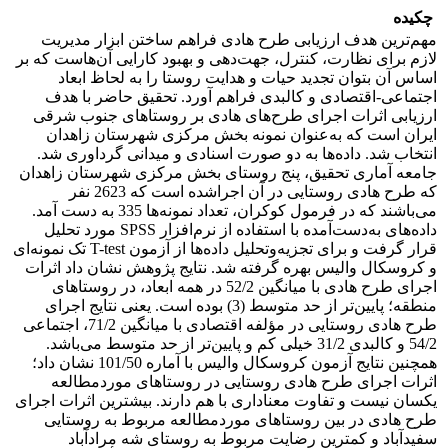
چکیده
مهم‌ترین هدف ارزیابی طرح هادی فراهم ساختن ابزار مدیریت
لازم برای نظارت، کنترل، جهت‌دهی و بهبود کارایی آن‌هاست که بر
اساس آن بتوان تجدید حیات و هدایت روستا را به لحاظ ابعاد
اجتماعی-اقتصادی و کالبدی فراهم آورد. تحقیق حاضر با هدف
ارزیابی اثرات اجرای طرح‌های هادی بر روستاهای جنوب شرقی
ایران است که به‌عنوان نمونه بخش مرکزی شهرستان زاهدان
انتخاب شد. داده‌ها به دو صورت اسنادی و میدانی گرداوری شد.
جامعه آماری تحقیق، پنج روستای بخش مرکزی شهرستان زاهدان
که طرح هادی روستایی در آن اجراشده است که 2623 نفر
می‌باشند که در فرمول کوکران، تعداد نمونه‌ها 335 به دست آمد.
داده‌های به‌دست‌آمده با استفاده از نرم‌افزار SPSS مورد تحلیل
قرار گرفت و برای تجزیه‌وتحلیل داده‌ها از آزمون T-test تک نمونه‌ای
و کروسکال والیس بهره گرفته شد. نتایج پژوهش نشان داد اثرات
اجرای طرح هادی با میانگین 52/2 در همه ابعاد، در روستاهای
منطقه؛ پایین‌تر از حد متوسط (3) بوده است. یعنی نتایج اجرای
طرح هادی روستایی در مؤلفه اقتصادی با میانگین 71/2، اجتماعی
54/2 و کالبدی 31/2 خیلی کم و پایین‌تر از حد متوسط می‌باشد.
همچنین نتایج آزمون کروسکال والیس با آماره 101/50 نشان داد؛
اثرات اجرای طرح هادی روستایی در روستاهای موردمطالعه
یکسان نیست و تفاوت معناداری با هم دارند. بیشترین اثرات اجرای
طرح هادی در بین روستاهای موردمطالعه مربوط به روستایی
سفیدآباد و کمترین رضایت مربوط به روستای شه مرادآباد