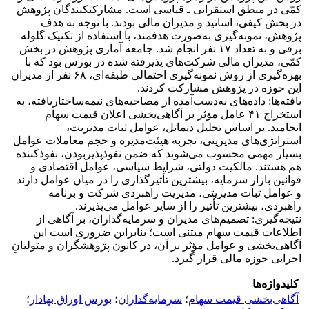
کمّی در منطق استقرایی ـ قیاسی است. مشارکت‎کنندگان پژوهش
در بخش کیفی، اساتید و مدیران مالی بودند. با توجه به هدف
پژوهش، نمونه‌گیری به‌صورت هدفمند، با استفاده از تکنیک گلوله
برفی و به تعداد ۱۷ نفر انجام شد. جامعه آماری پژوهش در بخش
کمّی، مدیران مالی شرکت‌های پذیرفته شده در بورس بود که با
بهره‌گیری از روش نمونه‌گیری احتمالی طبقه‌ای، ۶۸ نفر از مدیران
این حوزه در پژوهش مشارکت کردند.
یافته‌ها: داده‌های به‌دست‌آمده از مصاحبه‌های نیمه‌ساختاریافته، به
استخراج ۴۱ عامل مؤثر بر آگاهی‌بخشی اعلان قیمت سهام
انجامید. بر اساس تحلیل دیماتل، عوامل ثبات مدیریت،
استراتژی‌های مدیریتی، تجربه هیئت‌مدیره و حجم معاملات عوامل
بسیار مهمی محسوب می‌شوند که ضمن نفوذپذیربودن، نفوذکننده
هم هستند. مالکیت دولتی، شرایط سیاسی، عوامل اقتصادی و
قوانین بازار سرمایه، بیشترین تأثیرگذاری را در میان عوامل دارند
و عوامل ثبات مدیریتی، مدیریت راهبردی شرکت و برنامه
راهبردی، بیشترین تأثیر را از سایر عوامل می‌پذیرند.
نتیجه‌گیری: تصمیم‌های مدیران و سرمایه‌گذاران، بر آگاهی از
اطلاعات قیمت سهام مبتنی است؛ بنابراین ضروری است این
آگاهی‌بخشی و عوامل مؤثر بر آن، در کانون پژوهشگران و متولیانِ
اجرایی حوزه مالی قرار گیرد.
کلیدواژه‌ها
آگاهی‌بخشی قیمت سهام
؛
سرمایه‌گذاران
؛
بورس اوراق بهادار
؛