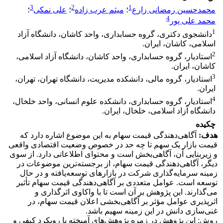
3
2
1
محمدحسین رمضانی زارع
؛
میثم عرب زاده
؛
علی نمکی
؛
4
محمد علی پور
1
دانشجوی دکتری، گروه حسابداری، واحد کاشان، دانشگاه آزاد
اسلامی، کاشان، ایران.
2
استادیار، گروه حسابداری، واحد کاشان، دانشگاه آزاد اسلامی،
کاشان، ایران.
3
استادیار، گروه مالی، دانشکده مدیریت، دانشگاه تهران، تهران،
ایران.
4
استادیار، گروه حسابداری، دانشکده علوم انسانی، واحد خلخال،
دانشگاه آزاد اسلامی، خلخال، ایران.
چکیده
هدف:
آگاهی‌دهندگی قیمت سهام به این موضوع اشاره دارد که
قیمت بازار یک سهم تا چه حد در خصوص وضعیت اقتصادی واقعی
و زیربنایی آن، آگاهی‌بخش است و محتوای اطلاعاتی دارد. از سوی
دیگر، آگاهی‌دهندگی قیمت سهام، از برجسته‌ترین موضوعات در
زمینه سرمایه‌گذاری شرکت در بازارهای توسعه‌یافته و در حال
توسعه است. عوامل متعددی بر آگاهی‌دهندگی قیمت سهام تأثیر
می‌گذارند. این پژوهش بر آن است تا با واکاوی اثرگذاری و
اثرپذیری عوامل مؤثر بر آگاهی‌بخشی اعلان قیمت سهام، در
غنی‌سازی دانش در این زمینه سهیم باشد.
روش: این پژوهش در زمره پژوهش‌های آمیخته با رویکرد کیفی و