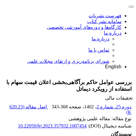
فهرست نشریات
سامانه نشر کتاب
کارگاه‌ها و دوره‌های آموزشی تخصصی
درباره ما
درباره ما
تماس با ما
شورای برنامه‌ریزی و ارتقای مجلات علمی
English
بررسی عوامل حاکم برآگاهی‌‏بخشی اعلان قیمت سهام با
استفاده از رویکرد دیماتل
تحقیقات مالی
دوره 25، شماره 2
، 1402
، صفحه
343-368
اصل مقاله (
620.23
)
K
نوع مقاله: مقاله علمی پژوهشی
شناسه دیجیتال (DOI):
10.22059/frj.2023.357932.1007454
نویسندگان