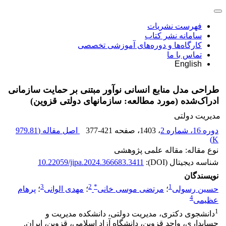
فهرست نشریات
سامانه نشر کتاب
کارگاه‌ها و دوره‌های آموزشی تخصصی
تماس با ما
English
طراحی مدل منابع انسانی نوآور مبتنی بر حمایت سازمانی
ادراک‌شده (مورد مطالعه: سازمان‏های دولتی قزوین)
مدیریت دولتی
دوره 16، شماره 2
، 1403
، صفحه
377-421
اصل مقاله (
979.81
)
K
نوع مقاله: مقاله علمی پژوهشی
شناسه دیجیتال (DOI):
10.22059/jipa.2024.366683.3411
نویسندگان
3
2
*
1
حسین رسولی
؛
مرتضی موسی خانی
؛
مهدی الوانی
؛
پرهام
4
عظیمی
1
دانشجوی دکتری، مدیریت دولتی، دانشکده مدیریت و
حسابداری، واحد قزوین، دانشگاه آزاد اسلامی، قزوین، ایران.