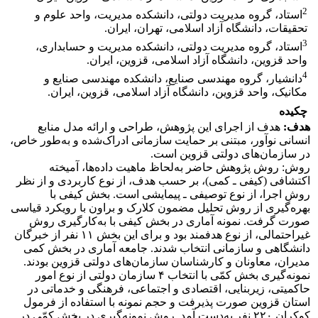
2
استاد، گروه مدیریت دولتى، دانشکده مدیریت، واحد علوم و
تحقیقات، دانشگاه آزاد اسلامی، تهران، ایران.
3
استاد، گروه مدیریت دولتى، دانشکده مدیریت و حسابداری،
واحد قزوین، دانشگاه آزاد اسلامی، قزوین، ایران.
4
دانشیار، گروه مهندسی صنایع، دانشکده مهندسی صنایع و
مکانیک، واحد قزوین، دانشگاه آزاد اسلامی، قزوین، ایران.
چکیده
هدف:
هدف از اجرای این پژوهش، طراحی و ارائه مدل منابع
انسانی نوآور، مبتنی بر حمایت سازمانی ادراک‌شده و به‌طور خاص،
در سازمان‌های دولتی قزوین است.
روش: روش پژوهش حاضر به‌لحاظ ماهیت داده‌ها، آمیخته
اکتشافی (کیفی ـ کمی)، بر حسب هدف، از نوع کاربردی و از نظر
روش اجرا، از نوع توصیفی ـ پیمایشی است. بخش کیفی با
بهره‌گیری از روش تحلیل مضمون کلارک و براون با رویکرد قیاسی
صورت گرفت. نمونه آماری در بخش کیفی با به‌کارگیری روش
غیراحتمالی، از نوع هدفمند بود و برای این بخش ۱۱ نفر از خبرگان
دانشگاهی و سازمانی انتخاب شدند. جامعه آماری در بخش کمی
مدیران، معاونان و کارشناسان سازمان‌های دولتی قزوین بودند.
نمونه‌گیری بخش کمّی با انتخاب ۴ سازمان دولتی از نوع امور
حاکمیتی، زیربنایی، اقتصادی و اجتماعی، فرهنگی و خدماتی در
استان قزوین صورت پذیرفت و حجم نمونه با استفاده از فرمول
کوکران ۲۲۰ نفر به‌دست آمد. روش نمونه‌گیری در بخش کمّی در