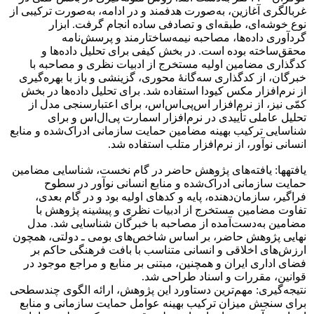
غربالگری آغازین، به‌صورت هدفمند و در ادامه، به‌صورت ترکیبی از
نوع خوشه‌ای، طبقه‌ای و تصادفی ساده انجام گرفت. ابزار
گردآوری داده‌ها، مصاحبه نیمه‌ساختارمند و پرسش‌نامه
محقق‌ساخته بوده است. در بخش کیفی برای تحلیل داده‌ها و
کدگذاری مضامین اولیه مستخرج از ادبیات نظری و مصاحبه با
خبرگان، از کدگذاری سه‌گانۀ محوری، گزینشی و باز با بهره‌گیری
از نرم‌افزار مکس کیودا استفاده شد. برای تحلیل داده‌ها در بخش
کمّی نیز، از نرم‌افزار اس‌پی‌اس‌اس، برای اعتبارسنجی مدل از
تحلیل عاملی تأییدی در نرم‌افزار اسمارت پی‌ال‌اس و برای
شناسایی ترکیب بهینه مضامین حمایت سازمانی ادراک‌شده و منابع
انسانی نوآور، از نرم‌افزار متلب استفاده شد.
یافته‏ها: یافته‌های پژوهش حاضر در گام نخست، شناسایی مضامین
حمایت سازمانی ادراک‌شده و منابع انسانی نوآور در سطوح
فراگیر، سازمان‌دهنده، پایه و کدهای اولیه بود و در گام بعدی،
تفاوت مضامین مستخرج از ادبیات نظری و پیشینه پژوهش با
مضامین به‌دست‌آمده از مصاحبه با خبرگان شناسایی شد. مدل
نهایی پژوهش حاضر، بر اساس شاخص‌های بومی ـ دولتی، همچون
ارزش‌های اخلاقی و انسانی متناسب با بافت فرهنگی حاکم بر
فضای اداری ایران و همچنین، مبتنی بر منابع و مراجع موجود در
قوانین، مقررات و اسناد طراحی شد.
نتیجه‌گیری: مهم‌ترین دستاورد این پژوهش، ارائه الگوی چندسطحی
برای سنجش میزان ترکیب بهینه عوامل حمایت سازمانی و منابع