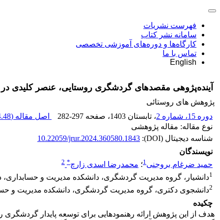
فهرست نشریات
سامانه نشر کتاب
کارگاه‌ها و دوره‌های آموزشی تخصصی
تماس با ما
English
آینده‌پژوهی مقصدهای گردشگری روستایی، عنصر کلیدی در ت
پژوهش های روستائی
دوره 15، شماره 2
، تابستان 1403
، صفحه
282-297
اصل مقاله (
.48 M
نوع مقاله: مقاله پژوهشی
شناسه دیجیتال (DOI):
10.22059/jrur.2024.360580.1843
نویسندگان
2
*
1
حمید ضرغام بروجنی
؛
محمدرضا اسدی زارچ
1
دانشیار، گروه مدیریت گردشگری، دانشکده مدیریت و حسابداری، دان
2
دانشجوی دکتری، گروه مدیریت گردشگری، دانشکده مدیریت و حسابدا
چکیده
هدف از این پژوهش ارائه رهنمودهایی برای توسعه پایدار گردشگری 