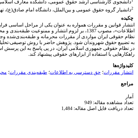
1
دانشجوی کارشناسی ارشد حقوق عمومی، دانشکده معارف اسلامی و 
2
دانشیار گروه حقوق عمومی و بین‌الملل، دانشگاه امام صادق(ع)، تهر
چکیده
انتشار قوانین و مقررات همواره به عنوان یکی از مراحل اساسی فرای
اطلاعات»، مصوب 1387، بر لزوم انتشار و ممنوعیت 
نظام حقوقی ایران مواردی از مقررات محرمانه و طبقه‌بندی‌شده وجو
به تضییع حقوق شهروندان شود. پژوهش حاضر با روش توصیفی-تحلیل
در نظام حقوقی جمهوری اسلامی ایران، در پی پاسخ به این پرسش است
راهکارهایی با استفاده از ابزارهای حقوقی پیشنهاد کند.
کلیدواژه‌ها
انتشار مقررات
؛
حق دسترسی به اطلاعات
؛
طبقه‌بندی مقررات
؛
محر
مراجع
آمار
تعداد مشاهده مقاله: 949
تعداد دریافت فایل اصل مقاله: 1,484