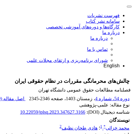
فهرست نشریات
سامانه نشر کتاب
کارگاه‌ها و دوره‌های آموزشی تخصصی
درباره ما
درباره ما
تماس با ما
شورای برنامه‌ریزی و ارتقای مجلات علمی
English
چالش‌های محرمانگی مقررات در نظام حقوقی ایران
فصلنامه مطالعات حقوق عمومی دانشگاه تهران
دوره 54، شماره 4
، زمستان 1403
، صفحه
2345-2346
اصل مقاله (
K
نوع مقاله: علمی-پژوهشی
شناسه دیجیتال (DOI):
10.22059/jplsq.2023.347627.3166
نویسندگان
2
1
*
محمد خزائی
؛
هادی طحان نظیف