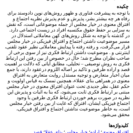
چکیده
با توجه به پیشرفت فناوری و ظهور روش‌های نوین دادوستد برای
رفاه هر چه بیشتر بشر، پذیرش و عدم پذیرش نظریه اجتماع و
افتراق معنوی در خیار مجلس از جمله موضوعاتی است، که نقش
به سزایی بر حفظ حقوق مکتسبه افراد در زیست اجتماعی دارد.
در گذشته با توجه به شکل روش‌های کهن معاملاتی استدلال در
مسیر موضوعیت داشتن اجتماع و افتراق فیزیکی در خیار مجلس
قرار می‌گرفت، و رفته رفته با پیدایش معاملاتی نظیر عقود تلفنی،
اینترنتی و . موضوعیت داشتن ارتباط فکری نیز از سوی برخی از
صاحب نظران مطرح شد؛ حال در خصوص از بین رفتن این ارتباط
فکری به روش توصیفی – تحلیلی، مطابق آیاتی که دلالت بر اهمیت
قصد و اراده طرفین و تاکید بر اصاله اللزوم درعقود دارند، با جمع
میان اخبار متعارض و توجیه مستدل روایت متعارض به افتراق
معنوی در همراهی بنای عقلاء، همچنین تمسک به قیاس اولویت و
حکم عقل، نظر جدیدی تحت عنوان افتراق معنوی در خیار مجلس
مبتنی بر ارتباط فکری ثابت می‌شود، که بنا به اثبات و پذیرش این
نظریه در صورت برهم خوردن ارتباط فکری طرفین با وجود
اجتماع فیزیکی ایشان، افتراق که غایت از بین رفتن خیار مجلس
است، به خاطر موضوعیت نداشتن اجتماع و افتراق فیزیکی،
محقق می‌شود.
کلیدواژه‌ها
افتراق معنوی
؛
اراده
؛
خیار مجلس
؛
بنای عقلا
؛
قصد