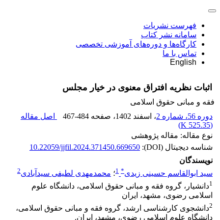
فهرست نشریات
سامانه نشر کتاب
کارگاه‌ها و دوره‌های آموزشی تخصصی
تماس با ما
English
اثبات نظریه افتراق معنوی در خیار مجلس‏
فقه و مبانی حقوق اسلامی
دوره 56، شماره 2
، اسفند 1402
، صفحه
467-484
اصل مقاله
)
525.35 K
(
نوع مقاله: مقاله پژوهشی
شناسه دیجیتال (DOI):
10.22059/jjfil.2024.371450.669650
نویسندگان
2
1
*
سید ابوالقاسم حسینی زیدی
؛
محمدمهدی لطیفی سیدآبادی
1
دانشیار، گروه فقه و مبانی حقوق اسلامی، دانشگاه علوم
اسلامی رضوی، مشهد، ایران
2
دانشجوی کارشناسی ارشد، گروه فقه و مبانی حقوق اسلامی،
دانشگاه علوم اسلامی رضوی، مشهد، ایران.