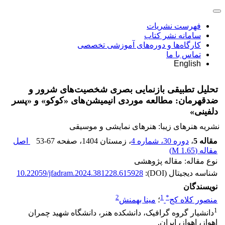
فهرست نشریات
سامانه نشر کتاب
کارگاه‌ها و دوره‌های آموزشی تخصصی
تماس با ما
English
تحلیل تطبیقی بازنمایی بصری شخصیت‌های شرور و
ضدقهرمان: مطالعه موردی انیمیشن‌های «کوکو» و «پسر
دلفینی»
نشریه هنرهای زیبا: هنرهای نمایشی و موسیقی
مقاله 5
،
دوره 30، شماره 4
، زمستان 1404
، صفحه
53-67
اصل
مقاله (
1.65 M
)
نوع مقاله: مقاله پژوهشی
شناسه دیجیتال (DOI):
10.22059/jfadram.2024.381228.615928
نویسندگان
2
1
*
منصور کلاه کج
؛
مینا بهمنش
1
دانشیار گروه گرافیک، دانشکده هنر، دانشگاه شهید چمران
اهواز، اهواز، ایران.