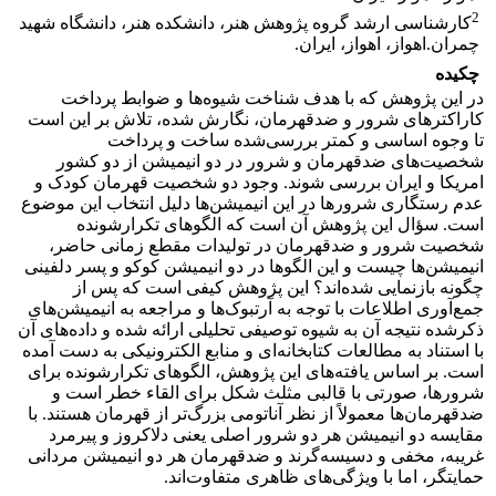
2
کارشناسی ارشد گروه پژوهش هنر، دانشکده هنر، دانشگاه شهید
چمران.اهواز، اهواز، ایران.
چکیده
در این پژوهش که با هدف شناخت شیوه‌ها و ضوابط پرداخت
کاراکترهای شرور و ضدقهرمان، نگارش شده، تلاش بر این است
تا وجوه اساسی و کمتر بررسی‌شده‌ ساخت و پرداخت
شخصیت‌های ضدقهرمان و شرور در دو انیمیشن از دو کشور
امریکا و ایران بررسی شوند. وجود دو شخصیت قهرمان کودک و
عدم رستگاری شرورها در این انیمیشن‌ها دلیل انتخاب این موضوع
است. سؤال این پژوهش آن است که الگوهای تکرارشونده
شخصیت شرور و ضدقهرمان در تولیدات مقطع زمانی حاضر،
انیمیشن‌ها چیست و این الگوها در دو انیمیشن کوکو و پسر دلفینی
چگونه بازنمایی شده‌اند؟ این پژوهش کیفی است که پس از
جمع‌آوری اطلاعات با توجه به آرت­بوک‌ها و مراجعه به انیمیشن‌های
ذکرشده نتیجه آن به شیوه توصیفی ­تحلیلی ارائه شده و داده‌های آن
با استناد به مطالعات کتابخانه‌‌ای و منابع الکترونیکی به دست آمده
است. بر اساس یافته‌های این پژوهش، الگوهای تکرارشونده برای
شرورها، صورتی با قالبی مثلث شکل برای القاء خطر است و
ضدقهرمان‌ها معمولاً از نظر آناتومی بزرگ‌تر از قهرمان هستند. با
مقایسه دو انیمیشن هر دو شرور اصلی یعنی دلاکروز و پیرمرد
غریبه، مخفی و دسیسه‌گرند و ضدقهرمان هر دو انیمیشن مردانی
حمایتگر، اما با ویژگی‌های ظاهری متفاوت‌اند.