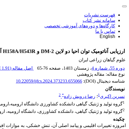
فهرست نشریات
سامانه نشر کتاب
کارگاه‌ها و دوره‌های آموزشی تخصصی
تماس با ما
English
ارزیابی آناتومیک توان احیا دو لاین DM-2 و H158A/H543R آفتابگردان دانه روغنی تحت تنش خشکی
علوم گیاهان زراعی ایران
دوره 55، شماره 4
، زمستان 1403
، صفحه
65-76
اصل مقاله (
1.91 M
نوع مقاله: مقاله پژوهشی
شناسه دیجیتال (DOI):
10.22059/ijfcs.2024.373233.655066
نویسندگان
2
*
1
نسرین اکبری
؛
رضا درویش زاده
1
گروه تولید و ژنتیک گیاهی دانشکده کشاورزی دانشگاه ارومیه،ارومیه
2
گروه تولید و ژنتیک گیاهی، دانشکده کشاورزی، دانشگاه ارومیه، اروم
چکیده
امروزه تغییرات اقلیمی و پیامد اصلی آن، تنش خشکی، به موازات اف