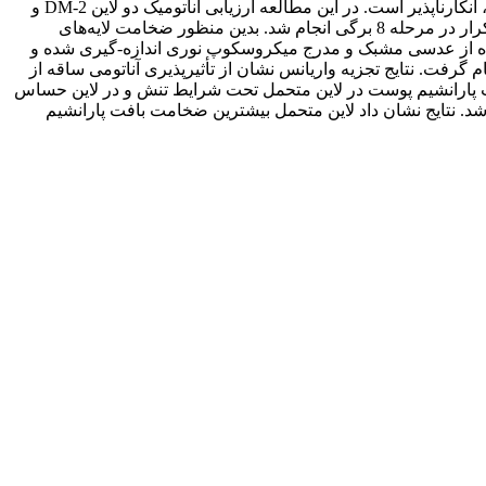
تنش خشکی، در راستای شناسایی مکانیسم‌های مقاومت در ارقام گیاهی که منتهی به حفظ پتانسیل تولید در محصولات کشاورزی می‌شوند، انکارناپذیر است. در این مطالعه ارزیابی آناتومیک دو لاین DM-2 و
H158A/H543R آفتابگردان در شرایط نرمال و تنش خشکی30 درصد ظرفیت گلدانی به صورت فاکتوریل بر پایه طرح کاملاً تصادفی با سه تکرار در مرحله 8 برگی انجام شد. بدین منظور ضخامت لایه‌های
تفاده از عدسی مشبک و مدرج میکروسکوپ نوری اندازه-گیری شده و
گرفت. نتایج تجزیه واریانس نشان از تأثیر‌پذیری آناتومی ساقه از
ت پارانشیم پوست در لاین متحمل تحت شرایط تنش و در لاین حساس
شد. نتایج نشان داد لاین متحمل بیشترین ضخامت بافت پارانشیم