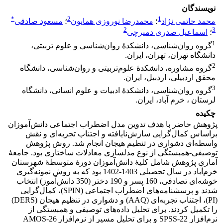
نویسندگان
*
2
1
محمد حاتمی نژاد
؛
محمدرضا نوروزی همایون
؛
مسعود صادقی
2
3
؛
اسماعیل صدری دمیرچی
1
گروه روان‌شناسی، دانشکدۀ روان‌شناسی و علوم تربیتی،
دانشگاه تهران، تهران، ایران.
2
گروه مشاوره، دانشکدۀ علوم‌تربیتی و روان‌شناسی، دانشگاه
محقق اردبیلی، اردبیل، ایران.
3
گروه روان‌شناسی، دانشکدۀ ادبیات و علوم انسانی، دانشگاه
لرستان ، خرم آباد، ایران.
چکیده
پژوهش حاضر با هدف تدوین مدل اضطراب اجتماعی دانش‌آموزان
براساس کمال‌گرایی سازش‌نایافته و اجتناب تجربه‌ای و نقش
واسطه‌ای دشواری در تنظیم هیجان انجام شد. روش پژوهش
توصیفی-همبستگی از نوع مدلسازی معادلات ساختاری بود. جامعۀ
آماری پژوهش شامل کلیۀ دانش‌آموزان دورۀ متوسطۀ شهرستان
خرم‌آباد در سال تحصیلی 1403-1402 بود که به روش نمونه‌گیری
خوشه‌ای تصادفی، 160 پسر و 190 دختر (350 دانش‌آموز) انتخاب
شدند و پرسشنامه‌های اضطراب اجتماعی (SPIN)، کمال‌گرایی
(PI)، اجتناب تجربه‌ای (AAQ) و دشواری در تنظیم هیجان (DERS)
را تکمیل کردند. برای تحلیل داده‌های توصیفی و همبستگی از
نرم‌افزار SPSS-22 و برای تحلیل مسیر از نرم‌افزار
AMOS-26