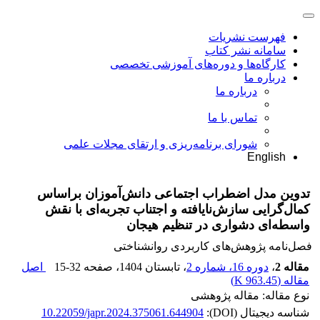
فهرست نشریات
سامانه نشر کتاب
کارگاه‌ها و دوره‌های آموزشی تخصصی
درباره ما
درباره ما
تماس با ما
شورای برنامه‌ریزی و ارتقای مجلات علمی
English
تدوین مدل اضطراب اجتماعی دانش‌آموزان براساس
کمال‌گرایی سازش‌نایافته و اجتناب تجربه‌ای با نقش
واسطه‌ای دشواری در تنظیم هیجان
فصل‌نامه پژوهش‌های کاربردی روانشناختی
مقاله 2
،
دوره 16، شماره 2
، تابستان 1404
، صفحه
15-32
اصل
مقاله (
963.45 K
)
نوع مقاله: مقاله پژوهشی
شناسه دیجیتال (DOI):
10.22059/japr.2024.375061.644904