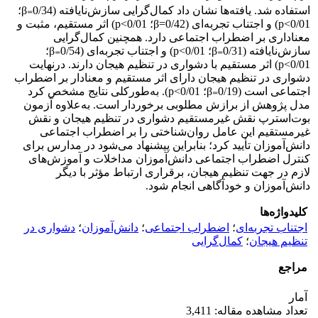
استفاده شد. یافته‌ها نشان داد کمال‌گرایی سازش‌نایافته (0/34₌β؛
0/01>p) و اجتناب تجربه‌ای (0/42=β؛ 0/01>p) اثر مستقیم، مثبت و
معناداری بر اضطراب اجتماعی دارد. همچنین کمال‌گرایی
سازش‌نایافته (0/31₌β؛ 0/01>p) و اجتناب تجربه‌ای (0/54₌β؛
0/01>p) اثر مستقیم با دشواری در تنظیم هیجان دارند. درنهایت
دشواری در تنظیم هیجان دارای اثر مستقیم و معنادار بر اضطراب
اجتماعی است (0/19₌β؛ 0/01>p). به‌طورکلی نتایج مشخص کرد
مدل پژوهش از برازش مطلوبی برخوردار است. به‌علاوه آزمون
بوت‌استرپ نقش غیرمستقیم دشواری در تنظیم هیجان و نقش
غیرمستقیم این عامل روان‌شناختی را بر اضطراب اجتماعی
دانش‌آموزان تأیید کرد؛ بنابراین پیشنهاد می‌شود در مدارس برای
کنترل اضطراب اجتماعی دانش‌آموزان مداخلات و آموزش‌های
لازم در جهت تنظیم هیجان، برقراری ارتباط مؤثر با دیگر
دانش‌آموزان و خودآگاهی انجام شود.
کلیدواژه‌ها
اجتناب تجربه‌ای
؛
اضطراب اجتماعی
؛
دانش‌آموزان
؛
دشواری در
تنظیم هیجان
؛
کمال‌گرایی
مراجع
آمار
تعداد مشاهده مقاله: 3,411