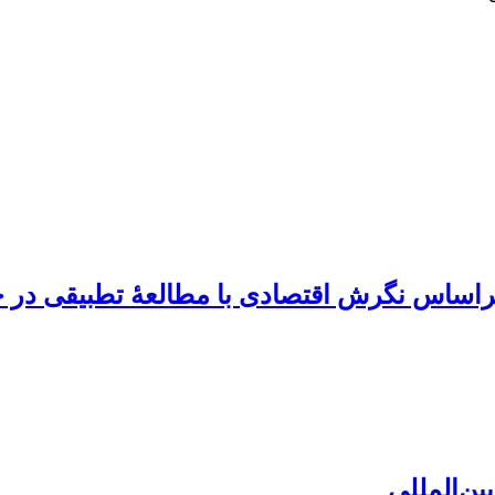
راساس نگرش اقتصادی با مطالعۀ تطبیقی در ح
ین‌المللی