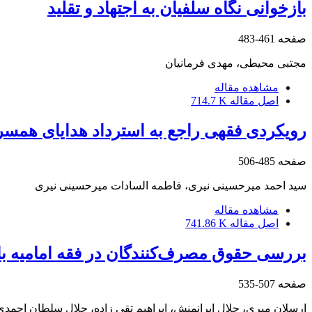
بازخوانی نگاه سلفیان به اجتهاد و تقلید
صفحه
461-483
مجتبی محیطی، مهدی فرمانیان
مشاهده مقاله
اصل مقاله
714.7 K
رویکردی فقهی راجع به استرداد هدایای همسر
صفحه
485-506
سید احمد میرحسینی نیری، فاطمه السادات میرحسینی نیری
مشاهده مقاله
اصل مقاله
741.86 K
بررسی حقوق مصرف‌کنندگان در فقه امامیه ب
صفحه
507-535
ارسلان میری، جلال ایرانمنش، ابراهیم تقی زاده، جلال سلطان احمدی