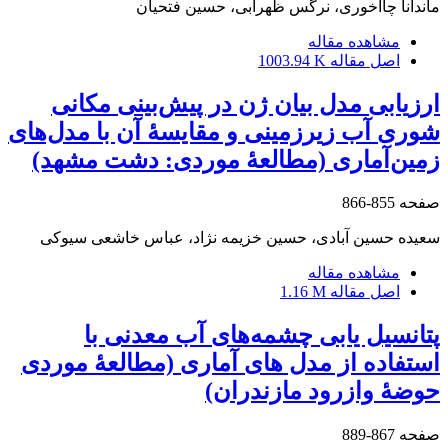
ماندانا چاآخوری، نرگس ظهرابی، حسین فتحیان
مشاهده مقاله
اصل مقاله
1003.94 K
ارزیابی مدل بیان ژن در پیش‌بینی مکانی
شوری آب زیرزمینی و مقایسۀ آن با مدل‌های
زمین‌آماری (مطالعۀ موردی: دشت مشهد)
صفحه
855-866
سعیده حسین آبادی، حسین خزیمه نژاد، عباس خاشعی سیوکی
مشاهده مقاله
اصل مقاله
1.16 M
پتانسیل یابی چشمه‌های آب معدنی با
استفاده از مدل های آماری (مطالعۀ موردی
حوضۀ وازرود مازندران)
صفحه
867-889