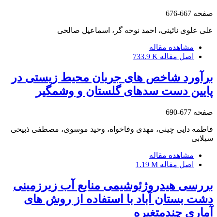
صفحه
667-676
علی علوی نائینی، احمد نوحه گر، اسماعیل صالحی
مشاهده مقاله
اصل مقاله
733.9 K
برآورد شاخص‏ های جریان محیط‏ زیستی در
پایین ‏دست سدهای گلستان و وشمگیر
صفحه
677-690
فاطمه دایی چینی، مهدی وفاخواه، وحید موسوی، مصطفی ذبیحی
سیلابی
مشاهده مقاله
اصل مقاله
1.19 M
بررسی هیدروژئوشیمی منابع آب ‏زیرزمینی
دشت بستان‏ آباد با استفاده از روش‏ های
آماری چندمتغیره