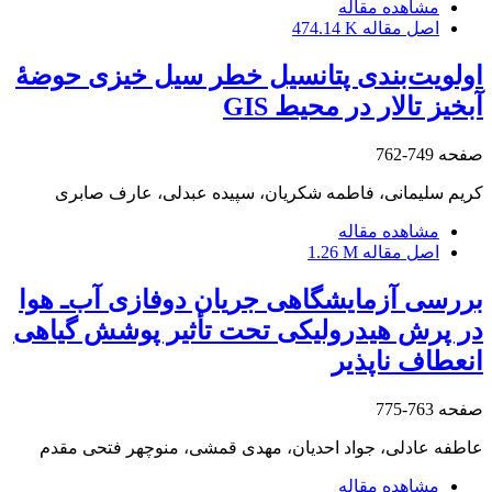
مشاهده مقاله
اصل مقاله
474.14 K
اولویت‌بندی پتانسیل خطر سیل‏ خیزی حوضۀ
آبخیز تالار در محیط GIS
صفحه
749-762
کریم سلیمانی، فاطمه شکریان، سپیده عبدلی، عارف صابری
مشاهده مقاله
اصل مقاله
1.26 M
بررسی آزمایشگاهی جریان دوفازی آب‌ـ هوا
در پرش هیدرولیکی تحت تأثیر پوشش گیاهی
انعطاف ‏ناپذیر
صفحه
763-775
عاطفه عادلی، جواد احدیان، مهدی قمشی، منوچهر فتحی مقدم
مشاهده مقاله