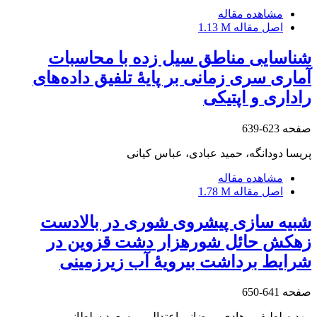
مشاهده مقاله
اصل مقاله
1.13 M
شناسایی مناطق سیل‏ زده با محاسبات
آماری سری زمانی بر پایۀ تلفیق داده‌های
راداری و اپتیکی
صفحه
623-639
پریسا دودانگه، حمید عبادی، عباس کیانی
مشاهده مقاله
اصل مقاله
1.78 M
شبیه‏ سازی پیشروی شوری در بالادست
زهکش حائل شوره‏زار دشت قزوین در
شرایط برداشت بی‏رویۀ آب‏ زیرزمینی
صفحه
641-650
مهدیه لطیفی، هادی رمضانی اعتدالی، مسعود سلطانی