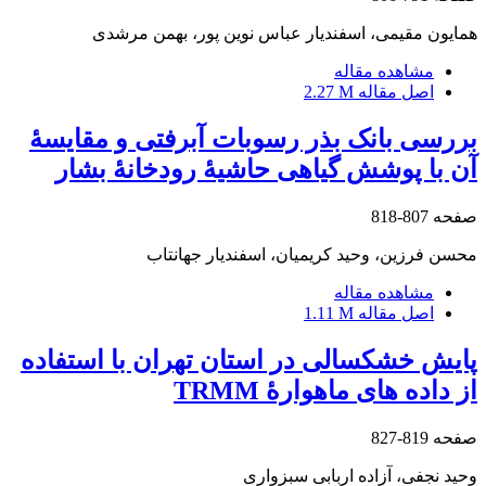
همایون مقیمی، اسفندیار عباس نوین پور، بهمن مرشدی
مشاهده مقاله
اصل مقاله
2.27 M
بررسی بانک بذر رسوبات آبرفتی و مقایسۀ
آن با پوشش گیاهی حاشیۀ‏ رودخانۀ بشار
صفحه
807-818
محسن فرزین، وحید کریمیان، اسفندیار جهانتاب
مشاهده مقاله
اصل مقاله
1.11 M
پایش خشکسالی در استان تهران با استفاده
از داده ‏های ماهوارۀ TRMM
صفحه
819-827
وحید نجفی، آزاده اربابی سبزواری