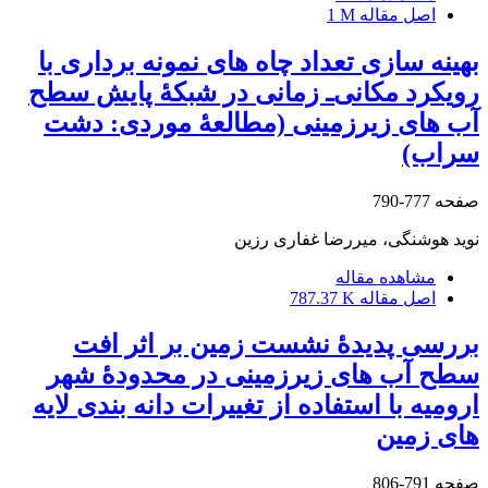
اصل مقاله
1 M
بهینه‏ سازی تعداد چاه ‏های نمونه ‏برداری با
رویکرد مکانی‌ـ زمانی در شبکۀ پایش سطح
آب‏ های زیرزمینی (مطالعۀ موردی: دشت
سراب)
صفحه
777-790
نوید هوشنگی، میررضا غفاری رزین
مشاهده مقاله
اصل مقاله
787.37 K
بررسی پدیدۀ نشست زمین بر اثر افت
سطح آب‏ های زیرزمینی در محدودۀ شهر
ارومیه با استفاده از تغییرات دانه‏ بندی لایه
‏های زمین
صفحه
791-806