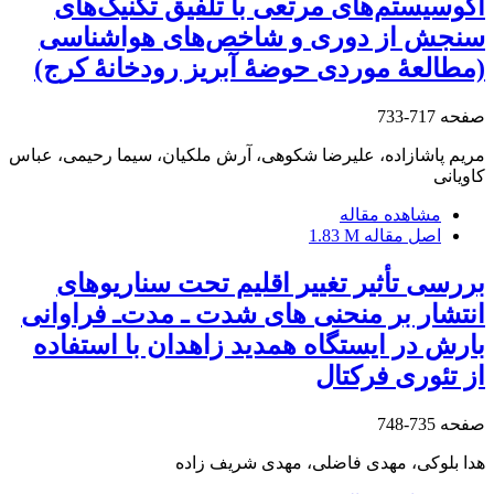
اکوسیستم‌های مرتعی با تلفیق تکنیک‌های
سنجش از دوری و شاخص‌های هواشناسی
(مطالعۀ موردی حوضۀ آبریز رودخانۀ کرج)
صفحه
717-733
مریم پاشازاده، علیرضا شکوهی، آرش ملکیان، سیما رحیمی، عباس
کاویانی
مشاهده مقاله
اصل مقاله
1.83 M
بررسی تأثیر تغییر اقلیم تحت سناریوهای
انتشار بر منحنی‏ های شدت ـ مدت‌ـ فراوانی
بارش در ایستگاه همدید زاهدان با استفاده
از تئوری فرکتال
صفحه
735-748
هدا بلوکی، مهدی فاضلی، مهدی شریف زاده