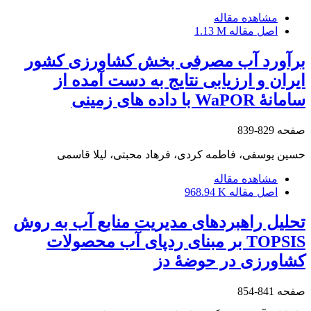
مشاهده مقاله
اصل مقاله
1.13 M
برآورد آب مصرفی بخش کشاورزی کشور
ایران و ارزیابی نتایج به‏ دست ‏آمده از
سامانۀ WaPOR با داده ‏های زمینی
صفحه
829-839
حسین یوسفی، فاطمه کردی، فرهاد محبتی، لیلا قاسمی
مشاهده مقاله
اصل مقاله
968.94 K
تحلیل راهبردهای مدیریت منابع آب به روش
TOPSIS بر مبنای ردپای آب محصولات
کشاورزی در حوضۀ دز
صفحه
841-854