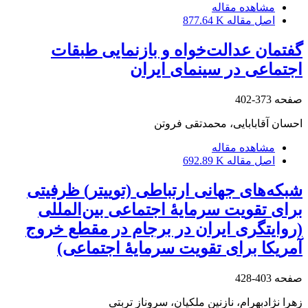
مشاهده مقاله
اصل مقاله
877.64 K
گفتمان عدالت‌خواه و بازنمایی طبقات
اجتماعی در سینمای ایران
صفحه
373-402
احسان آقابابایی، محمدتقی فروتن
مشاهده مقاله
اصل مقاله
692.89 K
شبکه‌های جهانی ارتباطی (توییتر) ظرفیتی
برای تقویت سرمایۀ اجتماعی بین‌المللی
(روایتگری ایران در برجام در مقطع خروج
آمریکا برای تقویت سرمایۀ اجتماعی)
صفحه
403-428
زهرا نژادبهرام، نازنین ملکیان، سروناز تربتی