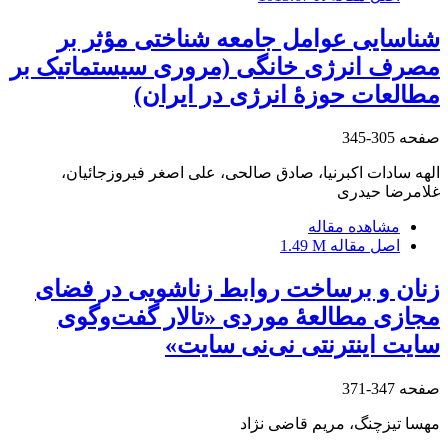
شناسایی عوامل جامعه شناختی مؤثر بر
مصرف انرژی خانگی (مروری سیستماتیک بر
مطالعات حوزۀ انرژی در ایران)
صفحه
305-345
الهه سادات اکبرنیا، صادق صالحی، علی اصغر فیروزجائیان،
غلامرضا حیدری
مشاهده مقاله
اصل مقاله
1.49 M
زنان و برساخت روابط زناشویی در فضای
مجازی مطالعۀ موردی «تالار گفت‌وگوی
سایت اینترنتی نی‌نی سایت»
صفحه
347-371
مهسا تیزچنگ، مریم قاضی نژاد