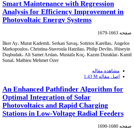
Smart Maintenance with Regression
Analysis for Efficiency Improvement in
Photovoltaic Energy Systems
صفحه
1663-1679
İlker Ay، Murat Kademli، Serkan Savaş، Sotirios Karellas، Angelos
Markopoulos، Christina-Stavroula Hatzilau، Philip Devlin، Hüseyin
Duşbudak، Ali Samet Arslan، Mustafa Koç، Kazım Duraklar، Kamil
Sunal، Mathieu Mehmet Ozer
مشاهده مقاله
اصل مقاله
1.43 M
An Enhanced Pathfinder Algorithm for
Optimal Integration of Solar
Photovoltaics and Rapid Charging
Stations in Low-Voltage Radial Feeders
صفحه
1680-1690