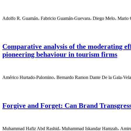
Adolfo R. Guamán، Fabricio Guamán-Guevara، Diego Melo، Mario 
Comparative analysis of the moderating eff
pioneering behaviour in tourism firms
Américo Hurtado-Palomino، Bernardo Ramon Dante De la Gala-Velasq
Forgive and Forget: Can Brand Transgress
Muhammad Hafiz Abd Rashid، Muhammad Iskandar Hamzah، Amirul 