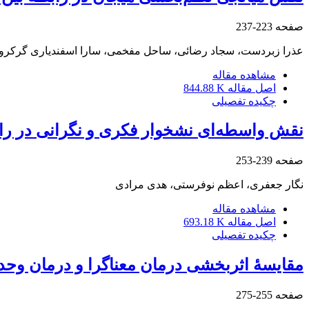
صفحه
223-237
عذرا زبردست، سجاد رضائی، ساحل مفخمی، سارا اسفندیاری گرکرو
مشاهده مقاله
اصل مقاله
844.88 K
چکیده تفصیلی
نقش واسطه‌ای نشخوار فکری و نگرانی در را
صفحه
239-253
نگار جعفری، اعظم نوفرستی، هدی مرادی
مشاهده مقاله
اصل مقاله
693.18 K
چکیده تفصیلی
مقایسۀ اثربخشی درمان معناگرا و درمان وحدت
صفحه
255-275