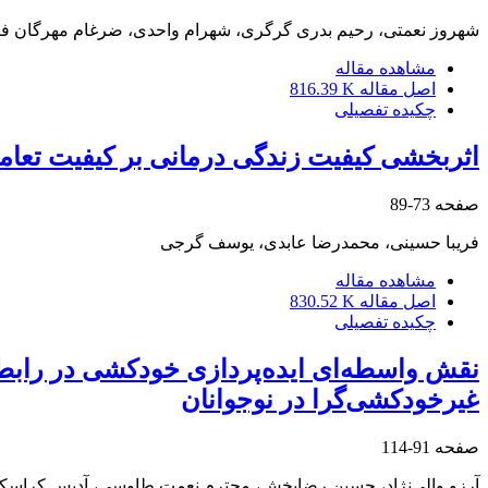
شهروز نعمتی، رحیم بدری گرگری، شهرام واحدی، ضرغام مهرگان فر
مشاهده مقاله
اصل مقاله
816.39 K
چکیده تفصیلی
اثربخشی کیفیت زندگی درمانی بر کیفیت تعامل
صفحه
73-89
فریبا حسینی، محمدرضا عابدی، یوسف گرجی
مشاهده مقاله
اصل مقاله
830.52 K
چکیده تفصیلی
نقش واسطه‌ای ایده‌پردازی خودکشی در رابطۀ 
غیرخودکشی‌گرا در نوجوانان
صفحه
91-114
آرزو والی‌نژاد، حسین رضابخش، محترم نعمت طاوسی، آدیس کراسک