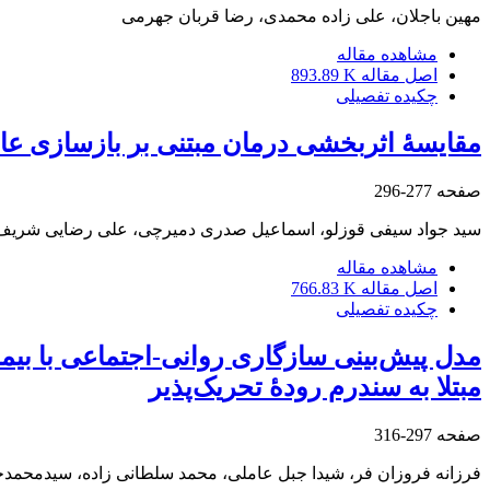
مهین باجلان، علی زاده محمدی، رضا قربان جهرمی
مشاهده مقاله
اصل مقاله
893.89 K
چکیده تفصیلی
مقایسۀ اثربخشی درمان مبتنی بر بازسازی ع
صفحه
277-296
سید جواد سیفی قوزلو، اسماعیل صدری دمیرچی، علی رضایی شریف،
مشاهده مقاله
اصل مقاله
766.83 K
چکیده تفصیلی
مدل پیش‌بینی سازگاری روانی-اجتماعی با بی
مبتلا به سندرم رودۀ تحریک‌پذیر
صفحه
297-316
فرزانه فروزان فر، شیدا جبل عاملی، محمد سلطانی زاده، سیدمحم