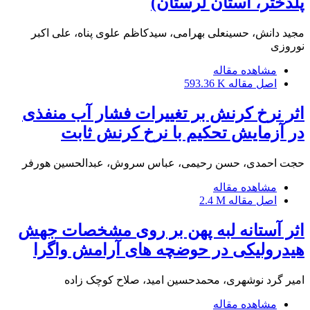
پلدختر، استان لرستان)
مجید دانش، حسینعلی بهرامی، سیدکاظم علوی پناه، علی اکبر
نوروزی
مشاهده مقاله
اصل مقاله
593.36 K
اثر نرخ کرنش بر تغییرات فشار آب منفذی
در آزمایش تحکیم با نرخ کرنش ثابت
حجت احمدی، حسن رحیمی، عباس سروش، عبدالحسین هورفر
مشاهده مقاله
اصل مقاله
2.4 M
اثر آستانه لبه پهن بر روی مشخصات جهش
هیدرولیکی در حوضچه های آرامش واگرا
امیر گرد نوشهری، محمدحسین امید، صلاح کوچک زاده
مشاهده مقاله