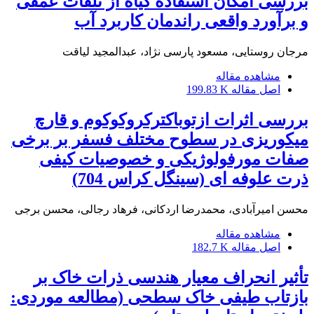
بررسی امکان استفاده گیاه از تلفات عمقی
و برآورد واقعی راندمان کاربرد آب
مرجان روستایی، مسعود پارسی نژاد، عبدالمجید لیاقت
مشاهده مقاله
اصل مقاله
199.83 K
بررسی اثرات ازتوباکترکروکوکوم و قارچ
میکوریزی در سطوح مختلف فسفر بر برخی
صفات مورفولوژیکی و خصوصیات کیفی
ذرت علوفه ای (سینگل کراس 704)
محسن امیرآبادی، محمدرضا اردکانی، فرهاد رجالی، محسن برجی
مشاهده مقاله
اصل مقاله
182.7 K
تأثیر انحراف معیار هندسی ذرات خاک بر
بازتاب طیفی خاک سطحی (مطالعه موردی: