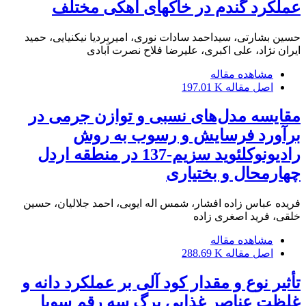
عملکرد گندم در خاکهای آهکی مختلف
حسین بشارتی، سیداحمد سادات نوری، امیربردیا نیکنیایی، حمید
ایران نژاد، علی اکبری، علیرضا فلاح نصرت آبادی
مشاهده مقاله
اصل مقاله
197.01 K
مقایسه مدل‌های نسبی و توازن جرمی در
برآورد فرسایش و رسوب به روش
رادیونوکلئوید سزیم-137 در منطقه اردل
چهارمحال و بختیاری
فریده عباس زاده افشار، شمس اله ایوبی، احمد جلالیان، حسین
خلقی، فرید اصغری زاده
مشاهده مقاله
اصل مقاله
288.69 K
تأثیر نوع و مقدار کود آلی بر عملکرد دانه و
غلظت عناصر غذایی برگ سه رقم سویا