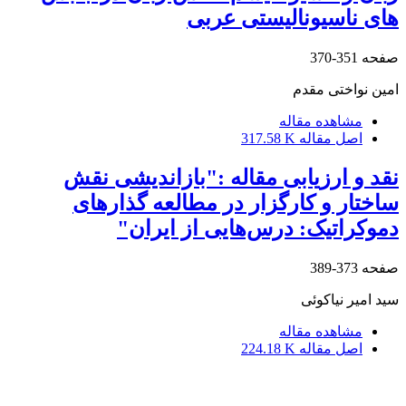
های ناسیونالیستی عربی
صفحه
351-370
امین نواختی مقدم
مشاهده مقاله
اصل مقاله
317.58 K
نقد و ارزیابی مقاله :"بازاندیشی نقش
ساختار و کارگزار در مطالعه گذارهای
دموکراتیک: درس‌هایی از ایران"
صفحه
373-389
سید امیر نیاکوئی
مشاهده مقاله
اصل مقاله
224.18 K