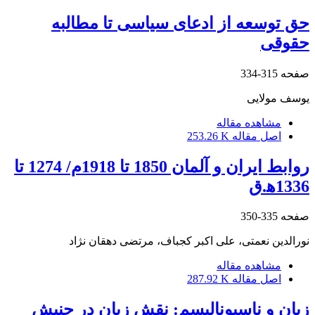
حق توسعه از ادعای سیاسی تا مطالبه
حقوقی
صفحه
315-334
یوسف مولایی
مشاهده مقاله
اصل مقاله
253.26 K
روابط ایران و آلمان 1850 تا 1918م/ 1274 تا
1336ﻫ.ق
صفحه
335-350
نورالدین نعمتی، علی اکبر کجباف، مرتضی دهقان نژاد
مشاهده مقاله
اصل مقاله
287.92 K
زبان و ناسیونالیسم: نقش زبان در جنبش