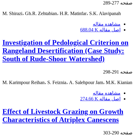
صفحه
277-289
M. Shirazi، Gh.R. Zehtabian، H.R. Matinfar، S.K. Alavipanah
مشاهده مقاله
اصل مقاله
688.04 K
Investigation of Pedological Criterion on
Rangeland Desertification (Case Study:
South of Rude-Shoor Watershed)
صفحه
291-298
M. Karimpour Reihan، S. Feiznia، A. Salehpour Jam، M.K. Kianian
مشاهده مقاله
اصل مقاله
274.66 K
Effect of Livestock Grazing on Growth
Characteristics of Atriplex Canescens
صفحه
290-303