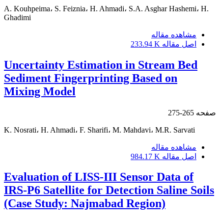
A. Kouhpeima، S. Feiznia، H. Ahmadi، S.A. Asghar Hashemi، H.
Ghadimi
مشاهده مقاله
اصل مقاله
233.94 K
Uncertainty Estimation in Stream Bed
Sediment Fingerprinting Based on
Mixing Model
صفحه
265-275
K. Nosrati، H. Ahmadi، F. Sharifi، M. Mahdavi، M.R. Sarvati
مشاهده مقاله
اصل مقاله
984.17 K
Evaluation of LISS-III Sensor Data of
IRS-P6 Satellite for Detection Saline Soils
(Case Study: Najmabad Region)