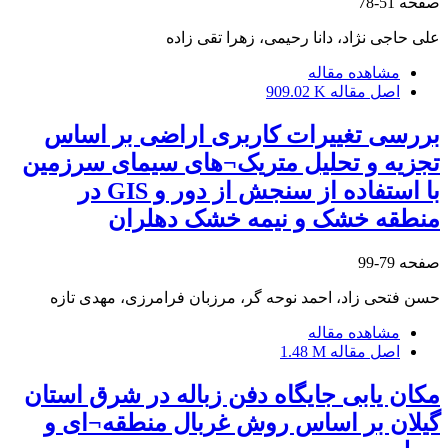
صفحه
51-78
علی حاجی نژاد، دانا رحیمی، زهرا تقی زاده
مشاهده مقاله
اصل مقاله
909.02 K
بررسی تغییرات کاربری اراضی بر اساس
تجزیه و تحلیل متریک¬های سیمای سرزمین
با استفاده از سنجش از دور و GIS در
منطقه خشک و نیمه خشک دهلران
صفحه
79-99
حسن فتحی زاد، احمد نوحه گر، مرزبان فرامرزی، مهدی تازه
مشاهده مقاله
اصل مقاله
1.48 M
مکان یابی جایگاه دفن زباله در شرق استان
گیلان بر اساس روش غربال منطقه¬ای و