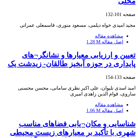
محلی
صفحه
101-132
مجید امیدی خواه دیلمی، مسعود منوری، قاسمعلی عمرانی
مشاهده مقاله
اصل مقاله
1.28 M
تعیین و ارزیابی معیارها و نشانگر¬های
پایداری در حوزه آبخیز طالقان- زیدشت یک
صفحه
133-154
امید اسدی نلیوان، علی اکبر نظری سامانی، محسن محسنی
ساروی، قوام الدین زاهدی امیری
مشاهده مقاله
اصل مقاله
1.06 M
شناسایی و مکان¬یابی فضاهای مناسب
شهری با تأکید بر معیارهای زیست محیطی