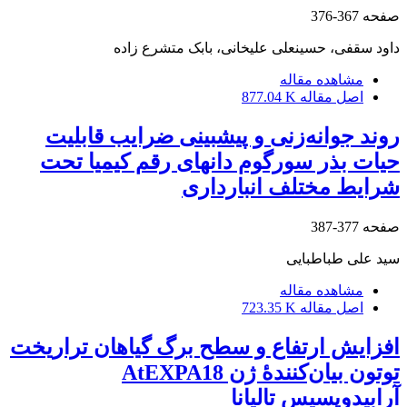
صفحه
367-376
داود سقفی، حسینعلی علیخانی، بابک متشرع زاده
مشاهده مقاله
اصل مقاله
877.04 K
روند جوانه‌زنی و پیشبینی ضرایب قابلیت
حیات بذر سورگوم دانهای رقم کیمیا تحت
شرایط مختلف انبارداری
صفحه
377-387
سید علی طباطبایی
مشاهده مقاله
اصل مقاله
723.35 K
افزایش ارتفاع و سطح برگ گیاهان تراریخت
توتون بیان‌کنندۀ ژن AtEXPA18
آرابیدوپسیس تالیانا