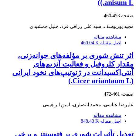
anisum L.))
صفحه
453-460
مجید پوریوسف، سید علی رزاقی فرد، خلیل جمشیدی
مشاهده مقاله
اصل مقاله
460.04 K
اثر تنش شوری بر مؤلفه‌های جوانه‌زنی،
مقدار کلروفیل و فعالیت آنزیم‌های
آنتی‌اکسیدانت در ژنوتیپ‌های نخود ایرانی
(Cicer ariantaum L.)
صفحه
461-472
علیرضا عباسی، محمد انتصاری، امین ابراهیمی
مشاهده مقاله
اصل مقاله
848.43 K
تعدیل تأثیرات شوری بر فتوسنتز و برخی