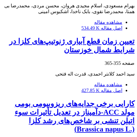
بهرام مسعودی، اسلام مجیدی هروان، محسن مردی، محمدرضا بی
همتا، محمدرضا نقوی، بابک ناخدا، اشکبوس امینی
مشاهده مقاله
اصل مقاله
534.49 K
تعیین زمان قطع آبیاری ژنوتیپ‌های کلزا در
شرایط شمال خوزستان
صفحه
355-365
سید احمد کلانتر احمدی، قدرت اله فتحی
مشاهده مقاله
اصل مقاله
427.85 K
کارایی برخی جدایه‌های ریزوبیومی بومی
مولد ACC-دآمیناز در تعدیل تأثیرات سوء
اتیلن تنشی بر شاخص‌های رشد کلزا
(.Brassica napus L)