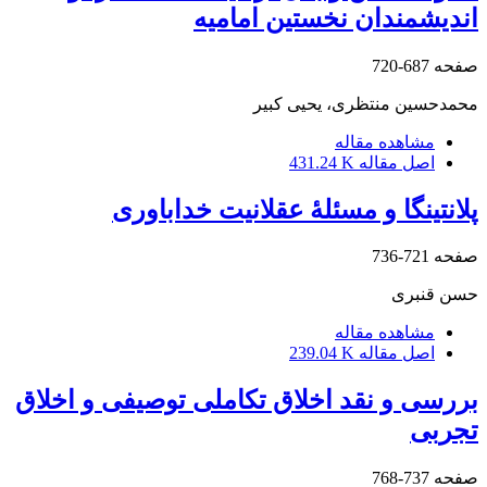
اندیشمندان نخستین امامیه
صفحه
687-720
محمدحسین منتظری، یحیی کبیر
مشاهده مقاله
اصل مقاله
431.24 K
پلانتینگا و مسئلۀ عقلانیت خداباوری
صفحه
721-736
حسن قنبری
مشاهده مقاله
اصل مقاله
239.04 K
بررسی و نقد اخلاق تکاملی توصیفی و اخلاق
تجربی
صفحه
737-768