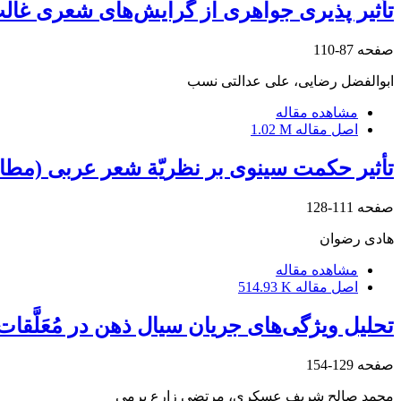
تأثیر پذیری جواهری از گرایش‌های شعری غال
صفحه
87-110
ابوالفضل رضایی، علی عدالتی نسب
مشاهده مقاله
اصل مقاله
1.02 M
تأثیر حکمت سینوی بر نظریّة شعر عربی (مطال
صفحه
111-128
هادی رضوان
مشاهده مقاله
اصل مقاله
514.93 K
تحلیل ویژگی‌های جریان سیال ذهن در مُعَلَّق
صفحه
129-154
محمد صالح شریف عسکری، مرتضی زارع برمی