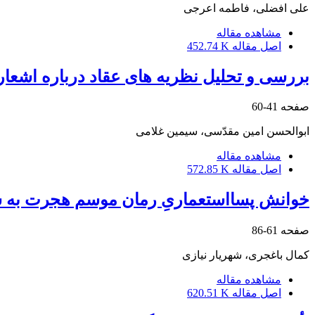
علی افضلی، فاطمه اعرجی
مشاهده مقاله
اصل مقاله
452.74 K
بررسی و تحلیل نظریه های عقاد درباره اشعار
صفحه
41-60
ابوالحسن امین مقدّسی، سیمین غلامی
مشاهده مقاله
اصل مقاله
572.85 K
خوانش پسااستعماریِ رمان موسم هجرت به شم
صفحه
61-86
کمال باغجری، شهریار نیازی
مشاهده مقاله
اصل مقاله
620.51 K