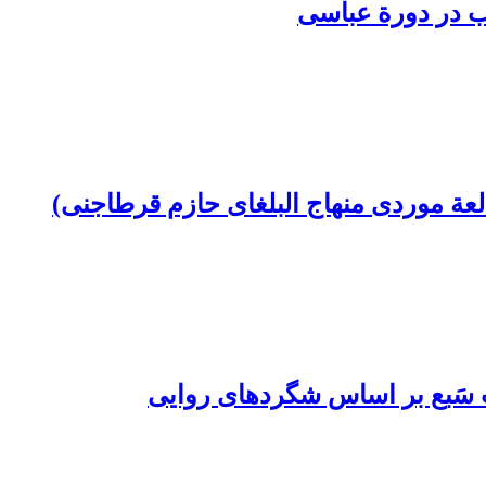
ب در دورة عباسی
عة موردی منهاج البلغای حازم قرطاجنی)
ات سَبع بر اساس شگردهای روایی