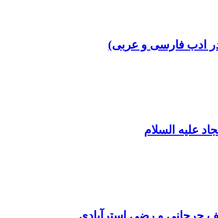
ا در ادب فارسی و عربی)
د علیه السلام
 جرجانی و رضی استر‏آبادی