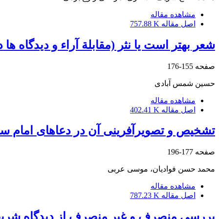
مشاهده مقاله
اصل مقاله
757.88 K
شعر بهتر است یا نثر (مقابلة آراء و دیدگاه ه
صفحه
155-176
حسین شمس آبادی
مشاهده مقاله
اصل مقاله
402.41 K
تشخیص و تصویرآفرینی آن در دعاهای امام سجا
صفحه
177-196
محمد حسن فوادیان، موسی عربی
مشاهده مقاله
اصل مقاله
787.23 K
بررسی منصرف و غیر منصرف از دیدگاه شریف