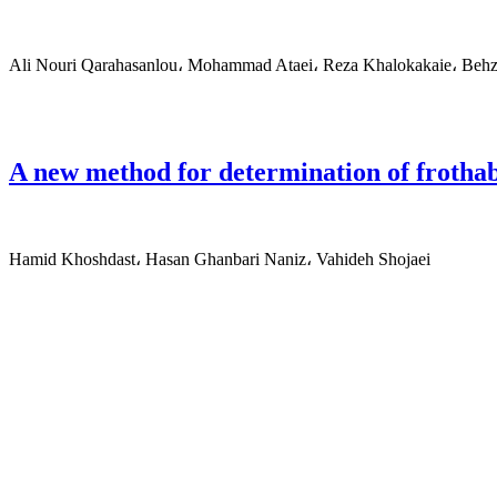
Ali Nouri Qarahasanlou، Mohammad Ataei، Reza Khalokakaie، Behza
A new method for determination of frothab
Hamid Khoshdast، Hasan Ghanbari Naniz، Vahideh Shojaei