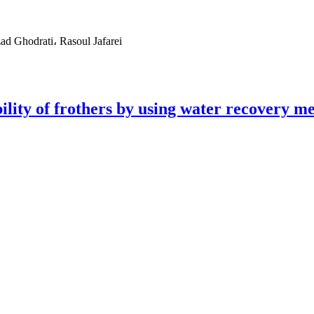
d Ghodrati، Rasoul Jafarei
ility of frothers by using water recovery 