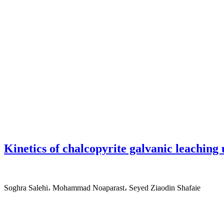
Kinetics of chalcopyrite galvanic leachin
Soghra Salehi، Mohammad Noaparast، Seyed Ziaodin Shafaie