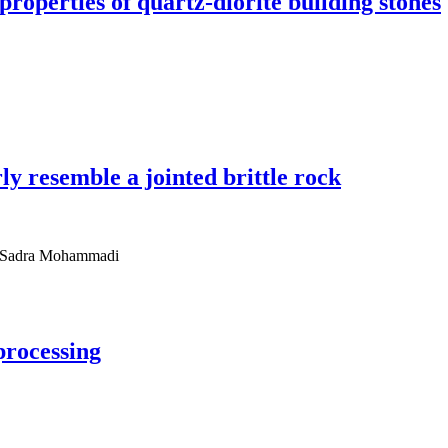
roperties of quartz-diorite building stones
ly resemble a jointed brittle rock
، Sadra Mohammadi
rocessing