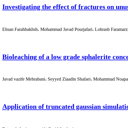
Investigating the effect of fractures on un
Ehsan Farahbakhsh، Mohammad Javad Pourjafari، Lohrasb Faramarz
Bioleaching of a low grade sphalerite conc
Javad vazife Mehrabani، Seyyed Ziaadin Shafaei، Mohammad Noa
Application of truncated gaussian simulat