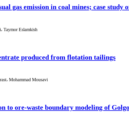
usual gas emission in coal mines; case study
i، Taymor Eslamkish
entrate produced from flotation tailings
parast، Mohammad Mousavi
ion to ore-waste boundary modeling of Golgo