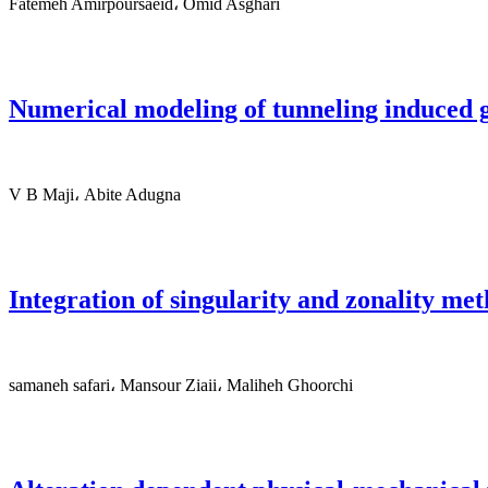
Fatemeh Amirpoursaeid، Omid Asghari
Numerical modeling of tunneling induced g
V B Maji، Abite Adugna
Integration of singularity and zonality me
samaneh safari، Mansour Ziaii، Maliheh Ghoorchi