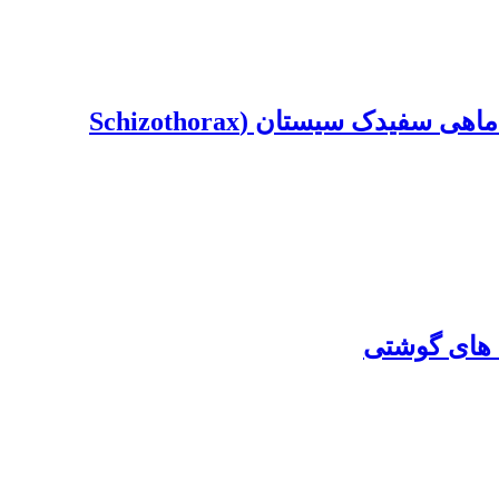
تأثیر نوکلئوتید در جیره بر برخی شاخصهای رشد، ترکیب لاشه و برخی شاخصهای استرس در ماهی سفیدک سیستان (Schizothorax
ه های گوشتی