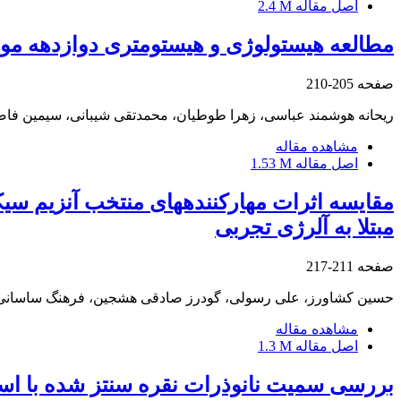
اصل مقاله
2.4 M
مطالعه هیستولوژی و هیستومتری دوازدهه مو
صفحه
205-210
ریحانه هوشمند عباسی، زهرا طوطیان، محمدتقی شیبانی، سیمین فاض
مشاهده مقاله
اصل مقاله
1.53 M
مقایسه اثرات مهارکنندههای منتخب آنزیم سیک
مبتلا به آلرژی تجربی
صفحه
211-217
حسین کشاورز، علی رسولی، گودرز صادقی هشجین، فرهنگ ساسانی، 
مشاهده مقاله
اصل مقاله
1.3 M
بررسی سمیت نانوذرات نقره سنتز شده با است