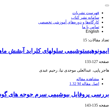
فهرست نشریات
سامانه نشر کتاب
کارگاه‌ها و دوره‌های آموزشی تخصصی
تماس با ما
English
تعداد مقالات:
15
ایمونوهیستوشیمی سلولهای کلراید آبشش ماهی صبیتی (Sparidentex hasta) طی سازش با ش
صفحه
127-133
هاجر پاپی، عبدالعلی موحدی نیا، رحیم عبدی
مشاهده مقاله
اصل مقاله
1.32 M
بررسی پروفایل بیوشیمی سرم جوجه های گوشتی 
صفحه
135-143