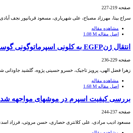
صفحه
219-227
سراج بیتا، مهرزاد مصباح، علی شهریاری، مسعود قربانپور نجف آبادی
مشاهده مقاله
اصل مقاله
1.08 M
انتقال ژنEGFP به کلونی اسپرماتوگونی گوساله به روش لیپوفکسیون
صفحه
229-236
زهرا فضل الهی، پرویز تاجیک، خسرو حسینی پژوه، گلشید جاودانی ش
مشاهده مقاله
اصل مقاله
1.68 M
بررسی کیفیت اسپرم در موشهای مواجهه شده ب
صفحه
237-244
مسعود ادیب مرادی، علی کلانتری حصاری، حسن مروتی، فرزاد اسدی
مشاهده مقاله