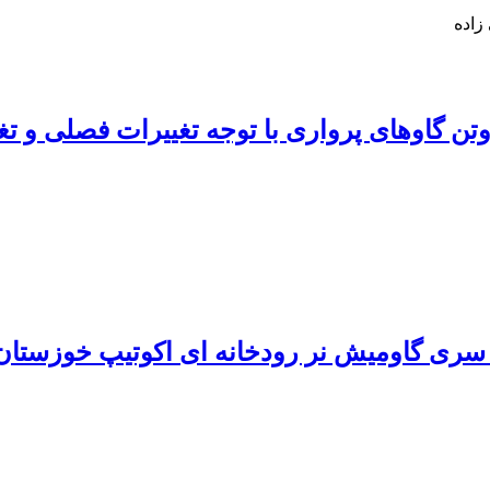
زاده
ر سرمی و کبدی ویتامین A و بتاکاروتن گاوهای پرواری با توجه ت
 سری گاومیش نر رودخانه ای اکوتیپ خوزستان